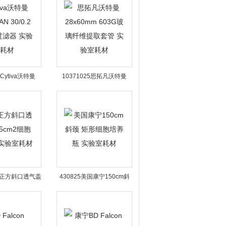
室耗材
耗材
2Cytiva沃特曼
10371025思拓凡沃特曼
30/0.2针头式过
28x60mm 603G玻璃纤维提
实验室耗材
取套管 实验室耗材
康宁正方斜口透气盖
430825美国康宁150cm斜
细胞培养瓶 实验室
颈 矩形细胞培养瓶 实验室耗
耗材
材