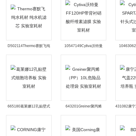
素膜 实验室耗材
璃纤维滤纸 实验室耗材
验
D502114Thermo赛默飞纯
10547149Cytiva沃特曼
1046306
水耗材 纯水机滤芯 实验室耗
FF120HP带背衬硝酸纤维素
SPARTAN 
材
滤膜 实验室耗材
滤器 
665180葛莱娜12孔贴壁式
643201Greiner聚丙烯
431082
细胞培养板 实验室耗材
（PP）10L危险品 处理袋
225cm2
实验室耗材