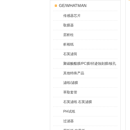
GE/WHATMAN
传感器芯片
取膜器
层析柱
析相纸
石英滤筒
聚碳酸酯膜/PC膜/径迹蚀刻膜/核孔
膜
其他特殊产品
滤纸/滤膜
萃取套管
石英滤纸 石英滤膜
PH试纸
过滤器