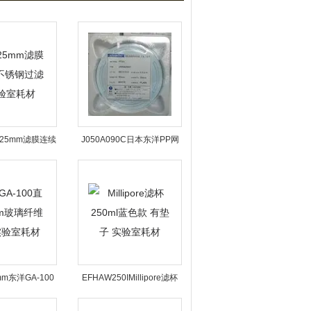
洋25mm滤膜连续
J050A090C日本东洋PP网
滤器 实验室耗材
支撑聚四氟乙烯PTFE膜 实
验室耗材
mm东洋GA-100
EFHAW250IMillipore滤杯
玻璃纤维滤纸 实
250ml蓝色款 有垫子 实验室