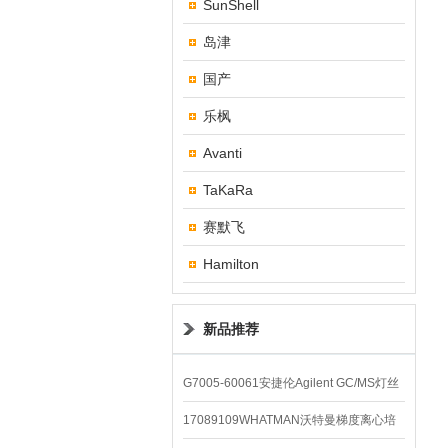
SunShell
岛津
国产
乐枫
Avanti
TaKaRa
赛默飞
Hamilton
新品推荐
G7005-60061安捷伦Agilent GC/MS灯丝
配件
17089109WHATMAN沃特曼梯度离心培