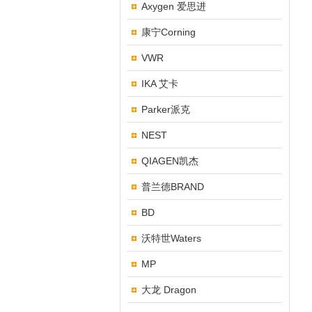
Axygen 爱思进
康宁Corning
VWR
IKA 艾卡
Parker派克
NEST
QIAGEN凯杰
普兰德BRAND
BD
沃特世Waters
MP
大龙 Dragon