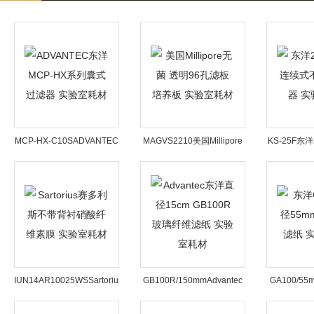
MCP-HX-C10SADVANTEC
MAGVS2210美国Millipore
KS-25F东
东洋MCP-HX系列囊式过滤
无菌 透明96孔滤板 培养板
式不锈钢过
器 实验室耗材
实验室耗材
IUN14AR10025WSSartorius
GB100R/150mmAdvantec
GA100/55
赛多利斯不带背衬硝酸纤维
东洋直径15cm GB100R玻
直径55mm