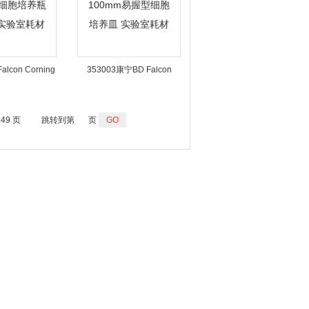
alcon Corning
353003康宁BD Falcon
密封盖 实验室耗
100mm易握型细胞培养皿
材
实验室耗材
149 页
跳转到第
页