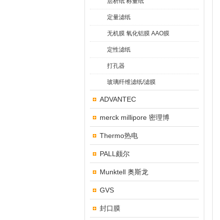
层析纸 称量纸
定量滤纸
无机膜 氧化铝膜 AAO膜
定性滤纸
打孔器
玻璃纤维滤纸/滤膜
ADVANTEC
merck millipore 密理博
Thermo热电
PALL颇尔
Munktell 奥斯龙
GVS
封口膜