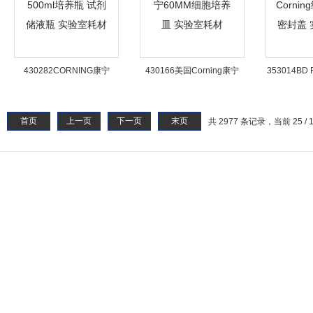
430282CORNING康宁
430166美国Corning康宁
353014BD F
500ml培养瓶 试剂储液瓶 实
60MM细胞培养皿 实验室耗
细胞培养瓶 
验室耗材
材
首页
上一页
下一页
末页
共 2977 条记录，当前 25 / 