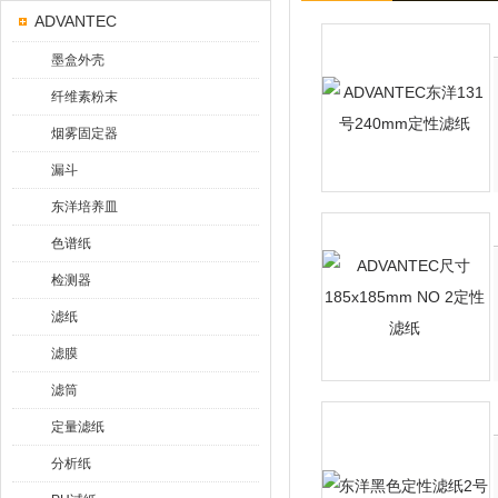
ADVANTEC
墨盒外壳
纤维素粉末
烟雾固定器
漏斗
东洋培养皿
色谱纸
检测器
滤纸
滤膜
滤筒
定量滤纸
分析纸