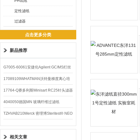
PH试纸
定性滤纸
过滤器
点击更多分类
新品推荐
G7005-60061安捷伦Agilent GC/MS灯丝
配件
17089109WHATMAN沃特曼梯度离心培
养基
17764-Q赛多利斯Minisart RC25针头滤器
4040050德国MN 玻璃纤维过滤纸
TZHVAB210Merck 密理博Steritest® NEO
设备
相关文章