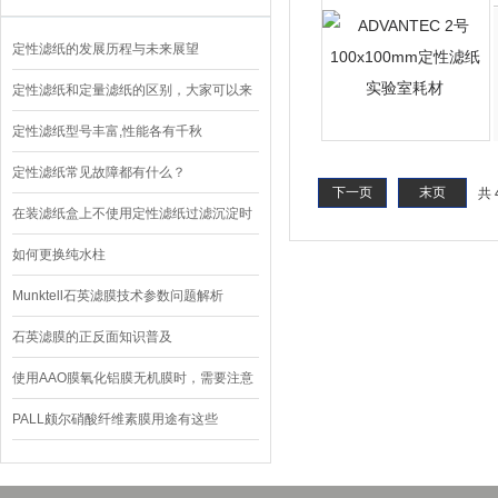
定性滤纸的发展历程与未来展望
定性滤纸和定量滤纸的区别，大家可以来
此看一看
定性滤纸型号丰富,性能各有千秋
定性滤纸常见故障都有什么？
下一页
末页
共 
在装滤纸盒上不使用定性滤纸过滤沉淀时
应注意了
如何更换纯水柱
Munktell石英滤膜技术参数问题解析
石英滤膜的正反面知识普及
使用AAO膜氧化铝膜无机膜时，需要注意
以下几点
PALL颇尔硝酸纤维素膜用途有这些