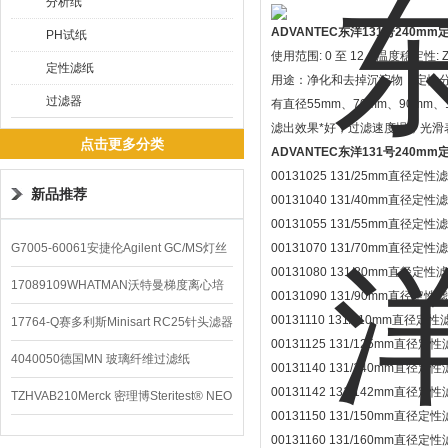
分析纸
ADVANTEC东洋131号240m
PH试纸
使用范围: 0 至 12，温度稳定
定性滤纸
用途：净化和去掉沉淀物，定性
过滤器
有直径55mm、70mm、90mm、1
滤出效果*好，过滤速度慢，光
点击更多分类
ADVANTEC东洋131号240m
00131025 131/25mm直径定性滤
新品推荐
00131040 131/40mm直径定性滤
00131055 131/55mm直径定性滤
G7005-60061安捷伦Agilent GC/MS灯丝
00131070 131/70mm直径定性滤
00131080 131/80mm直径定性滤
配件
17089109WHATMAN沃特曼梯度离心培
00131090 131/90mm直径定性滤
00131110 131/110mm直径定性
养基
17764-Q赛多利斯Minisart RC25针头滤器
00131125 131/125mm直径定性
4040050德国MN 玻璃纤维过滤纸
00131140 131/140mm直径定性
00131142 131/142mm直径定性
TZHVAB210Merck 密理博Steritest® NEO
00131150 131/150mm直径定性
设备
00131160 131/160mm直径定性