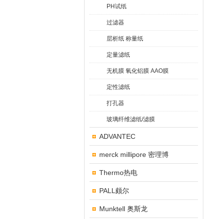
PH试纸
过滤器
层析纸 称量纸
定量滤纸
无机膜 氧化铝膜 AAO膜
定性滤纸
打孔器
玻璃纤维滤纸/滤膜
ADVANTEC
merck millipore 密理博
Thermo热电
PALL颇尔
Munktell 奥斯龙