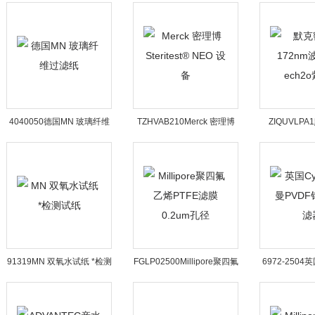
膜聚碳酸酯膜
GC/MS灯丝配件
曼梯度离
4040050德国MN 玻璃纤维
TZHVAB210Merck 密理博
ZIQUVLP
过滤纸
Steritest® NEO 设备
172nm波段无
91319MN 双氧水试纸 *检测
FGLP02500Millipore聚四氟
6972-2504英
试纸
乙烯PTFE滤膜0.2um孔径
曼PVDF