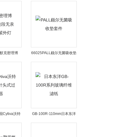
心培养基
RC25针头滤器
A1默克密理博
66025PALL颇尔无菌吸收垫
汞ech2o紫外
套件
灯
国Cytiva沃特
GB-100R-110mm日本东洋
针头式过滤器
GB-100R系列玻璃纤维滤纸