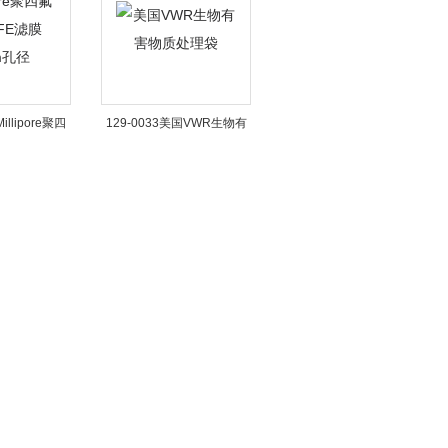
illipore聚四
129-0033美国VWR生物有
膜0.2um孔径
害物质处理袋