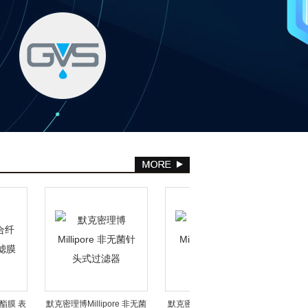
膜 表
默克密理博Millipore 非无菌
默克密理博Millipore无菌针
Munkte