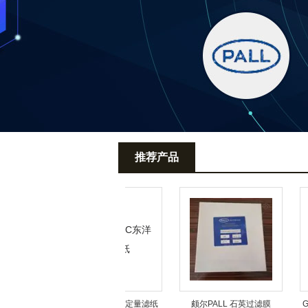
推荐产品
纤维素滤
ADVANTEC东洋定量滤纸
颇尔PALL 石英过滤膜
GV