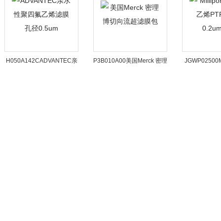
H050A142CADVANTEC亲
P3B010A00美国Merck 密理
JGWP02500M
水性聚四氟乙烯滤膜孔径
博切向流超滤膜包
氟乙烯PTFE滤
0.5um