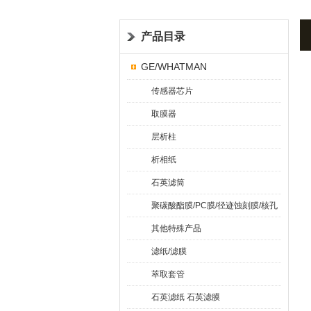
耗材
产品目录
GE/WHATMAN
传感器芯片
取膜器
层析柱
析相纸
石英滤筒
聚碳酸酯膜/PC膜/径迹蚀刻膜/核孔
膜
其他特殊产品
滤纸/滤膜
萃取套管
石英滤纸 石英滤膜