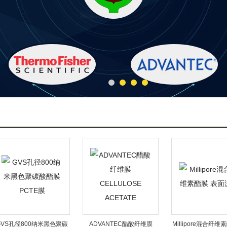
S孔径800纳米黑色聚碳
ADVANTEC醋酸纤维膜
Millipore混合纤维素酯