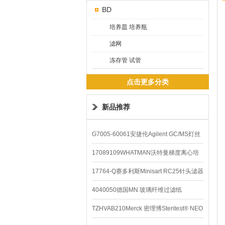
BD
培养皿 培养瓶
滤网
冻存管 试管
点击更多分类
新品推荐
G7005-60061安捷伦Agilent GC/MS灯丝
配件
17089109WHATMAN沃特曼梯度离心培
养基
17764-Q赛多利斯Minisart RC25针头滤器
4040050德国MN 玻璃纤维过滤纸
TZHVAB210Merck 密理博Steritest® NEO