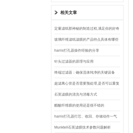
设备
相关文章
定量滤纸那神秘的制造过程,满足你的好奇
心
玻璃纤维滤纸滤膜的产品特点具体有哪些
harris打孔器操作经验的分享
针头过滤器的原理与应用
终端过滤器：确保流体纯净的关键设备
超滤离心管是否需要预处理,是否可以重复
使用?有答案了
石英滤膜的清洗与消毒方式
醋酸纤维膜的使用还是很不错的
harris打孔器打芯、收回、存储动作一气
呵成
Munktell石英滤膜技术参数问题解析