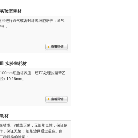
盖 实验室耗材
塞封型瓶盖可进行通气或密封环境细胞培养；通气
换 。
养皿 实验室耗材
con100mm细胞培养皿，经TC处理的聚苯乙
x 19.18mm。
室耗材
聚丙烯材质、γ射线灭菌，无细胞毒性，保证使
作，保证无菌； 细胞滤网通过蓝色、白
m三种规格的滤网；