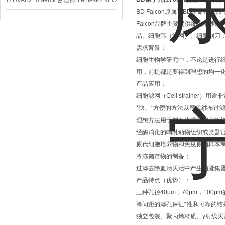
TZHVAB210Merck 密理博Steritest® NEO
BD Falcon原属于BD生命科技部
设备
Falcon品牌主要提供细胞培养瓶
品、细胞筛（滤网）、细胞刮刀
需求背景：
细胞生物学研究中，不论是进行
用，前提都是要得到理想的均一化
产品应用：
细胞滤网（Cell strainer）
*快、*方便的方法以替代纱布过滤（gauz
理想方法用于制备流式细胞分析
经酶消化的哺乳动物组织或类器
原代细胞培养物和免疫原的样本
冷冻储存物的制备；
过滤去除血清灭活中产生的凝集
产品特点（优势）：
三种孔径40μm，70μm，10
等间距的滤孔保证*性和可靠的结
独立包装、聚丙烯材质、γ射线