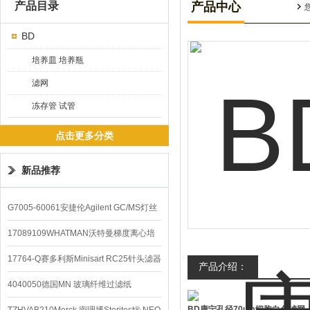
产品目录
产品中心
BD
培养皿 培养瓶
滤网
冻存管 试管
点击更多分类
新品推荐
G7005-60061安捷伦Agilent GC/MS灯丝
配件
17089109WHATMAN沃特曼梯度离心培
养基
17764-Q赛多利斯Minisart RC25针头滤器
产品介绍：
4040050德国MN 玻璃纤维过滤纸
BD康宁孔径70um细胞白色滤网