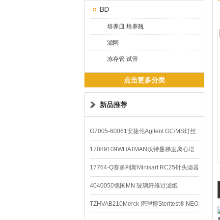
BD
培养皿 培养瓶
滤网
冻存管 试管
点击更多分类
新品推荐
G7005-60061安捷伦Agilent GC/MS灯丝
配件
17089109WHATMAN沃特曼梯度离心培
养基
17764-Q赛多利斯Minisart RC25针头滤器
4040050德国MN 玻璃纤维过滤纸
TZHVAB210Merck 密理博Steritest® NEO