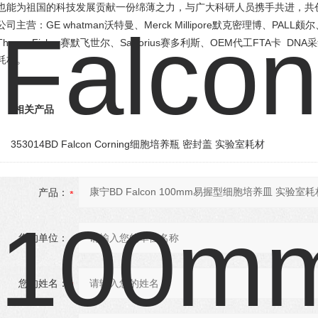
也能为祖国的科技发展贡献一份绵薄之力，与广大科研人员携手共进，共
GE whatman
Merck Millipore
PALL
公司主营：
沃特曼、
默克密理博、
颇尔
ThermoFisher
Sartorius
OEM
FTA
DNA
赛默飞世尔、
赛多利斯、
代工
卡
采
耗材。
相关产品
353014BD Falcon Corning细胞培养瓶 密封盖 实验室耗材
产品：
您的单位：
您的姓名：