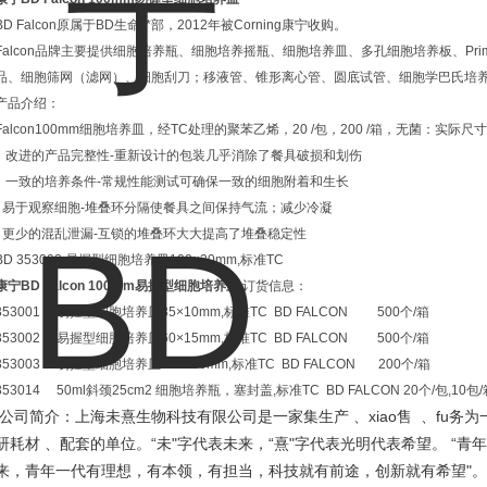
BD Falcon原属于BD生命**部，2012年被Corning康宁收购。
Falcon品牌主要提供细胞培养瓶、细胞培养摇瓶、细胞培养皿、多孔细胞培养板、Prima
品、细胞筛网（滤网）、细胞刮刀；移液管、锥形离心管、圆底试管、细胞学巴氏培
产品介绍：
Falcon100mm细胞培养皿，经TC处理的聚苯乙烯，20 /包，200 /箱，无菌：实际尺寸-89
- 改进的产品完整性-重新设计的包装几乎消除了餐具破损和划伤
- 一致的培养条件-常规性能测试可确保一致的细胞附着和生长
- 易于观察细胞-堆叠环分隔使餐具之间保持气流；减少冷凝
- 更少的混乱泄漏-互锁的堆叠环大大提高了堆叠稳定性
BD 353003 易握型细胞培养皿100×20mm,标准TC
康宁BD Falcon 100mm易握型细胞培养皿
订货信息：
353001 易握型细胞培养皿35×10mm,标准TC BD FALCON 500个/箱
353002 易握型细胞培养皿60×15mm,标准TC BD FALCON 500个/箱
353003 易握型细胞培养皿100×20mm,标准TC BD FALCON 200个/箱
353014 50ml斜颈25cm2 细胞培养瓶，塞封盖,标准TC BD FALCON 20个/包,10包
xiao
fu
公司简介：上海未熹生物科技有限公司是一家集生产 、
售
、
务为
“
"
“
"
“
研耗材 、配套的单位。
未
字代表未来，
熹
字代表光明代表希望。
青年
"
来，青年一代有理想，有本领，有担当，科技就有前途，创新就有希望
。