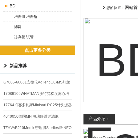
BD
网站首
您的位置：
培养皿 培养瓶
滤网
冻存管 试管
点击更多分类
新品推荐
G7005-60061安捷伦Agilent GC/MS灯丝
配件
17089109WHATMAN沃特曼梯度离心培
养基
17764-Q赛多利斯Minisart RC25针头滤器
4040050德国MN 玻璃纤维过滤纸
产品介绍：
TZHVAB210Merck 密理博Steritest® NEO
BD Falcon Corning细胞培养瓶