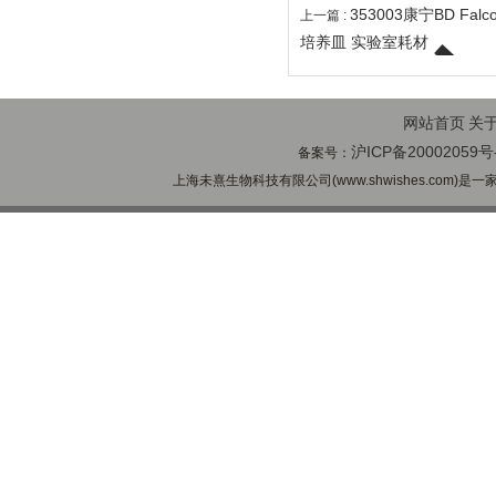
353003康宁BD F
上一篇 :
培养皿 实验室耗材
网站首页
关
沪ICP备20002059号
备案号：
上海未熹生物科技有限公司(www.shwishes.com)是