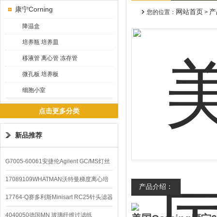
康宁Corning
网站首页
产
您的位置：
>
降温盒
培养瓶 培养皿
移液管 离心管 冻存管
微孔板 培养板
细胞小室
点击更多分类
新品推荐
G7005-60061安捷伦Agilent GC/MS灯丝
配件
17089109WHATMAN沃特曼梯度离心培
产品介绍：
养基
17764-Q赛多利斯Minisart RC25针头滤器
4040050德国MN 玻璃纤维过滤纸