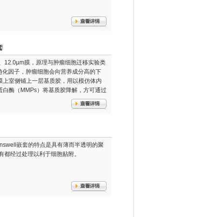
套
用8.0、12.0µm膜，原理与肿瘤细胞迁移实验类
趋化因子，肿瘤细胞会向营养成分高的下
膜上室侧铺上一层基质胶，用以模仿体内
白酶（MMPs）将基质胶降解，方可通过
ranswell嵌套的特点是具有薄而半透明的聚
。所有都经过处理以利于细胞贴附。