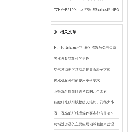
TZHVAB210Merck 密理博Steritest® NEO
设备
相关文章
Harris Unicore打孔器的清洗与保养指南
纯水设备纯化柱的更换
空气过滤器的过滤层捕集微粒子方式
纯水机紫外灯的使用更换要求
选择混合纤维膜需考虑的几个因素
醋酸纤维膜可以根据其结构、孔径大小、
用途等因素进行分类
说一说醋酸纤维膜操作要点都有什么？
终端过滤器的主要应用领域包括水处理、