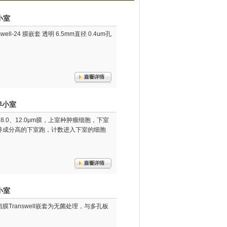
小室
ll-24 膜嵌套 透明 6.5mm直径 0.4um孔
培养小室
常用8.0、12.0μm膜，上室种肿瘤细胞，下室
养成分高的下室跑，计数进入下室的细胞
小室
酯膜Transwell嵌套为无菌处理，与多孔板
。