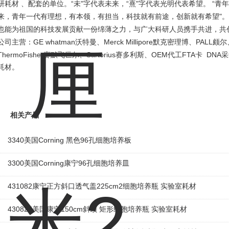
“
"
“
"
“
研耗材 、配套的单位。
未
字代表未来，
熹
字代表光明代表希望。
青年
"
来，青年一代有理想，有本领，有担当，科技就有前途，创新就有希望
。
也能为祖国的科技发展贡献一份绵薄之力，与广大科研人员携手共进，共
GE whatman
Merck Millipore
PALL
公司主营：
沃特曼、
默克密理博、
颇尔
ThermoFisher
Sartorius
OEM
FTA
DNA
赛默飞世尔、
赛多利斯、
代工
卡
采
耗材。
相关产品
3340美国Corning 黑色96孔细胞培养板
3300美国Corning康宁96孔细胞培养皿
431082康宁正方斜口透气盖225cm2细胞培养瓶 实验室耗材
430825美国康宁150cm斜颈 矩形细胞培养瓶 实验室耗材