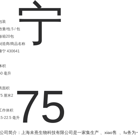
包装
数量/包 5 / 包
每箱20包
制造商/商品名称
康宁 430641
体积
60 毫升
表面积
75 厘米2
工作体积
15-22.5 毫升
xiao
fu
公司简介：上海未熹生物科技有限公司是一家集生产 、
售
、
务为