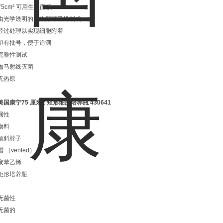
75cm² 可用生长面积
由光学透明的原生聚苯乙烯制成
经过处理以实现细胞附着
印有批号，便于追溯
完整性测试
伽马射线灭菌
无热原
美国康宁75 厘米2 矩形细胞培养瓶
430641
属性
物料
倾斜脖子
帽 （vented）
聚苯乙烯
矩形培养瓶
无菌性
无菌的