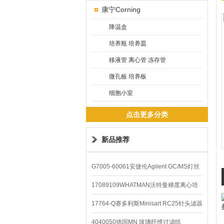
康宁Corning
降温盒
培养瓶 培养皿
移液管 离心管 冻存管
微孔板 培养板
细胞小室
点击更多分类
新品推荐
G7005-60061安捷伦Agilent GC/MS灯丝
配件
17089109WHATMAN沃特曼梯度离心培
养基
17764-Q赛多利斯Minisart RC25针头滤器
4040050德国MN 玻璃纤维过滤纸