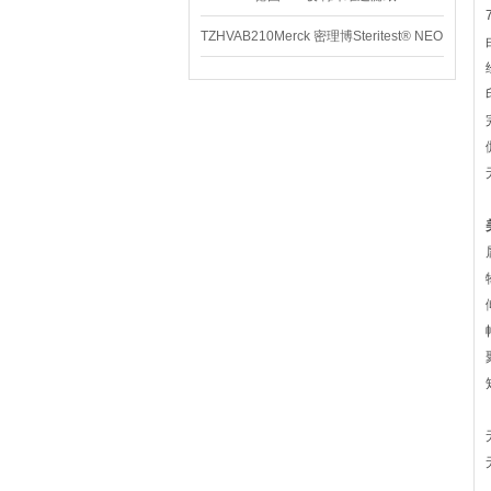
TZHVAB210Merck 密理博Steritest® NEO
设备