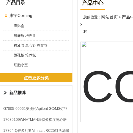
产品目录
产品中心
康宁Corning
网站首页
产品
您的位置：
>
降温盒
材
培养瓶 培养皿
移液管 离心管 冻存管
微孔板 培养板
细胞小室
点击更多分类
新品推荐
G7005-60061安捷伦Agilent GC/MS灯丝
配件
17089109WHATMAN沃特曼梯度离心培
养基
17764-Q赛多利斯Minisart RC25针头滤器