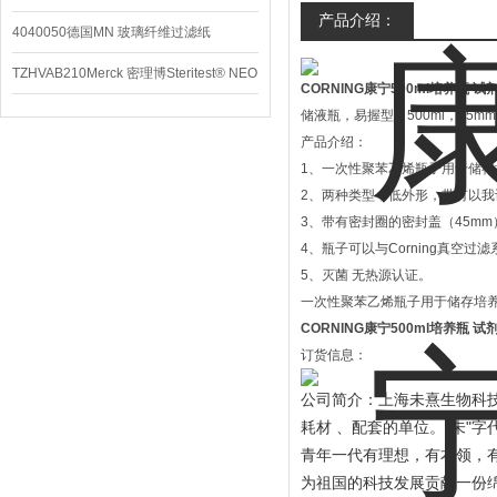
产品介绍：
4040050德国MN 玻璃纤维过滤纸
TZHVAB210Merck 密理博Steritest® NEO
CORNING康宁500ml培养瓶 
设备
储液瓶，易握型，500ml，45m
产品介绍：
1、一次性聚苯乙烯瓶子用于储
2、两种类型；低外形，带有以
3、带有密封圈的密封盖（45mm
4、瓶子可以与Corning真空过
5、灭菌 无热源认证。
一次性聚苯乙烯瓶子用于储存培
CORNING康宁500ml培养瓶 
订货信息：
公司简介：上海未熹生物科
“
"
耗材 、配套的单位。
未
字
青年一代有理想，有本领，
为祖国的科技发展贡献一份