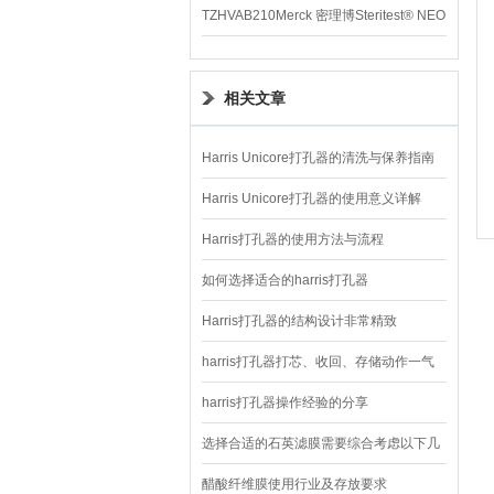
TZHVAB210Merck 密理博Steritest® NEO
设备
相关文章
Harris Unicore打孔器的清洗与保养指南
Harris Unicore打孔器的使用意义详解
Harris打孔器的使用方法与流程
如何选择适合的harris打孔器
Harris打孔器的结构设计非常精致
harris打孔器打芯、收回、存储动作一气
呵成
harris打孔器操作经验的分享
选择合适的石英滤膜需要综合考虑以下几
个关键因素
醋酸纤维膜使用行业及存放要求