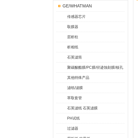
GE/WHATMAN
传感器芯片
取膜器
层析柱
析相纸
石英滤筒
聚碳酸酯膜/PC膜/径迹蚀刻膜/核孔
膜
其他特殊产品
滤纸/滤膜
萃取套管
石英滤纸 石英滤膜
PH试纸
过滤器