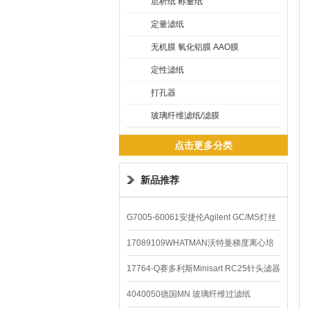
层析纸 称量纸
定量滤纸
无机膜 氧化铝膜 AAO膜
定性滤纸
打孔器
玻璃纤维滤纸/滤膜
点击更多分类
新品推荐
G7005-60061安捷伦Agilent GC/MS灯丝
配件
17089109WHATMAN沃特曼梯度离心培
养基
17764-Q赛多利斯Minisart RC25针头滤器
4040050德国MN 玻璃纤维过滤纸