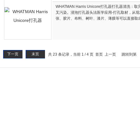
WHATMAN Harris Unicore打孔器打孔器
叉污染。浸泡打孔器头法医学应用-打孔取材，从
张、胶片、布料、树叶、漆片、薄膜等可以直接取出
下一页
末页
共 23 条记录，当前 1 / 4 页 首页 上一页
跳转到第