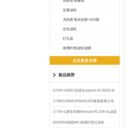
层析纸 称量纸
定量滤纸
无机膜 氧化铝膜 AAO膜
定性滤纸
打孔器
玻璃纤维滤纸/滤膜
点击更多分类
新品推荐
G7005-60061安捷伦Agilent GC/MS灯丝
配件
17089109WHATMAN沃特曼梯度离心培
养基
17764-Q赛多利斯Minisart RC25针头滤器
4040050德国MN 玻璃纤维过滤纸