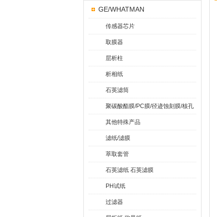
GE/WHATMAN
传感器芯片
取膜器
层析柱
析相纸
石英滤筒
聚碳酸酯膜/PC膜/径迹蚀刻膜/核孔
膜
其他特殊产品
滤纸/滤膜
萃取套管
石英滤纸 石英滤膜
PH试纸
过滤器