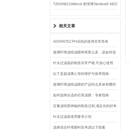
TZHVAB210Merck 密理博Steritest® NEO
设备
相关文章
ADVANTECPH试纸的使用非常简单
玻璃纤维滤纸滤膜种类那么多，该如何选
择？
针头过滤器的制造非常严格,可放心使用
以下是超滤离心管的维护与保养指南
玻璃纤维滤纸滤膜的产品特点具体有哪些
如何选择合适的石英滤膜：专家指南
定量滤纸那神秘的制造过程,满足你的好奇
心
针头过滤器使用要求介绍
选择混合纤维膜时应考虑以下因素