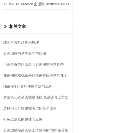
TZHVAB210Merck 密理博Steritest® NEO
设备
相关文章
纯水机紫外灯作用原理
石英滤膜的基本原理与应用
小编告诉你超滤离心管使用需注意这些
在使用纯水机紫外灯杀菌时应注意的几个
问题
Harris打孔器的使用方法与流程
超滤离心管是否需要预处理,是否可以重复
使用?有答案了
选择混合纤维膜需考虑的几个因素
针头过滤器的原理与应用
石英滤膜提高实验工作效率的同时,使分析