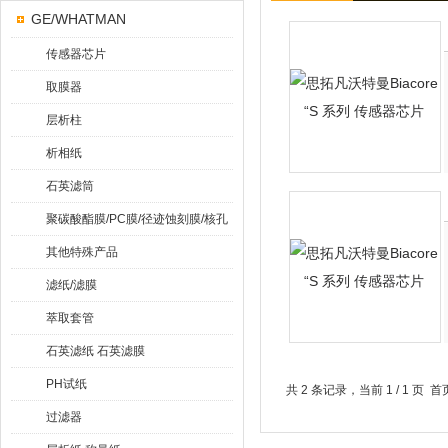
GE/WHATMAN
传感器芯片
取膜器
层析柱
析相纸
石英滤筒
聚碳酸酯膜/PC膜/径迹蚀刻膜/核孔
膜
其他特殊产品
滤纸/滤膜
萃取套管
石英滤纸 石英滤膜
PH试纸
共 2 条记录，当前 1 / 1 
过滤器