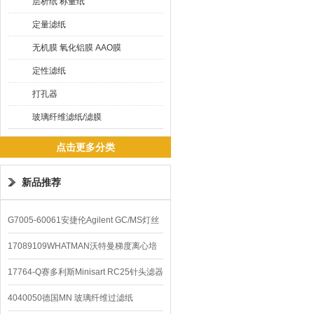
层析纸 称量纸
定量滤纸
无机膜 氧化铝膜 AAO膜
定性滤纸
打孔器
玻璃纤维滤纸/滤膜
点击更多分类
新品推荐
G7005-60061安捷伦Agilent GC/MS灯丝
配件
17089109WHATMAN沃特曼梯度离心培
养基
17764-Q赛多利斯Minisart RC25针头滤器
4040050德国MN 玻璃纤维过滤纸