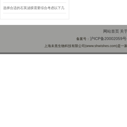
结果更加稳定可靠
选择合适的石英滤膜需要综合考虑以下几
个关键因素
网站首页
关
沪ICP备20002059号
备案号：
上海未熹生物科技有限公司(www.shwishes.com)是