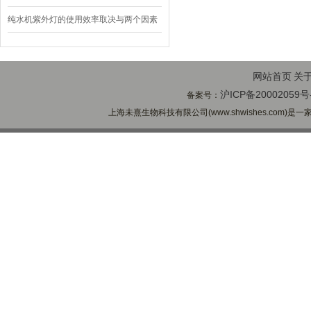
纯水机紫外灯的使用效率取决与两个因素
网站首页
关
沪ICP备20002059号
备案号：
上海未熹生物科技有限公司(www.shwishes.com)是