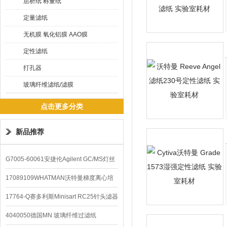
层析纸 称量纸
定量滤纸
无机膜 氧化铝膜 AAO膜
定性滤纸
打孔器
玻璃纤维滤纸/滤膜
点击更多分类
新品推荐
G7005-60061安捷伦Agilent GC/MS灯丝
配件
17089109WHATMAN沃特曼梯度离心培
养基
17764-Q赛多利斯Minisart RC25针头滤器
4040050德国MN 玻璃纤维过滤纸