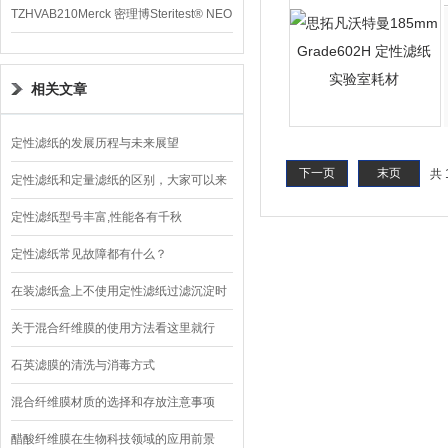
TZHVAB210Merck 密理博Steritest® NEO
设备
相关文章
定性滤纸的发展历程与未来展望
下一页
末页
共 
定性滤纸和定量滤纸的区别，大家可以来
此看一看
定性滤纸型号丰富,性能各有千秋
定性滤纸常见故障都有什么？
在装滤纸盒上不使用定性滤纸过滤沉淀时
应注意了
关于混合纤维膜的使用方法看这里就行
石英滤膜的清洗与消毒方式
混合纤维膜材质的选择和存放注意事项
醋酸纤维膜在生物科技领域的应用前景