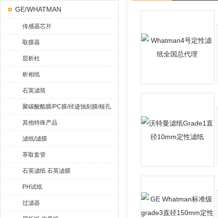
GE/WHATMAN
传感器芯片
取膜器
层析柱
析相纸
石英滤筒
聚碳酸酯膜/PC膜/径迹蚀刻膜/核孔
膜
其他特殊产品
滤纸/滤膜
萃取套管
石英滤纸 石英滤膜
PH试纸
过滤器