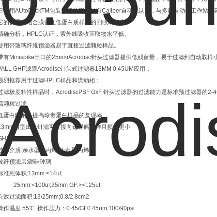
它使用AUtoPackTM包装方便使用，具有Caliper自动化认证，与多种自动化工作站兼
它的低蛋白结合膜保证低蛋白质样品的回收率很高。
精确分析，HPLC认证，紫外线吸收萃取物水平低。
使用带玻璃纤维预滤器易于直接过滤颗粒样品。
带有Minispike出口的25mmAcrodisc针头过滤器提供低残留量，易于过滤到自动取
PALL GHP滤膜Acrodisc针头式过滤器13MM 0.45UM应用：
强烈推荐用于过滤HPLC样品和流动相；
过滤极度粘性样品时，AcrodiscPSF GxF 针头过滤器的过滤能力是标准预过滤器的
高颗粒过滤
低蛋白吸附性提高珍贵蛋白样品的复现率
13mm微型出口针滤可直接向进样阀加样且损失更小
GHP针头滤器:
过滤介质:亲水型聚丙烯 外壳:聚丙烯
玻纤预滤层:硼硅玻璃
标准死体积:13mm:<14ul;
25mm:<100ul;25mm GF:><125ul
有效过滤面积:13/25mm;0.8/2.8cm2
操作温度:55℃ 操作压力：0.45/GF0.45um;100/90psi