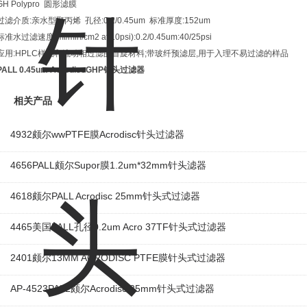
GH Polypro 圆形滤膜
过滤介质:亲水型聚丙烯 孔径:0.2/0.45um 标准厚度:152um
标准水过滤速度(ml/min/cm2 at 10psi):0.2/0.45um:40/25psi
应用:HPLC样品和流动相过滤的首旋材料;带玻纤预滤层,用于入理不易过滤的样品
PALL 0.45um AcrodiscGHP针头过滤器
相关产品
4932颇尔wwPTFE膜Acrodisc针头过滤器
4656PALL颇尔Supor膜1.2um*32mm针头滤器
4618颇尔PALL Acrodisc 25mm针头式过滤器
4465美国PALL孔径0.2um Acro 37TF针头式过滤器
2401颇尔13MM ACRODISC PTFE膜针头式过滤器
AP-4523PALL颇尔Acrodisc 25mm针头式过滤器