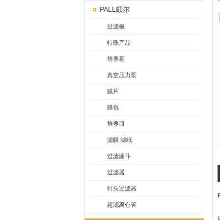
PALL颇尔
过滤板
特殊产品
培养基
真空压力泵
膜片
膜包
培养皿
滤膜 滤纸
过滤漏斗
过滤器
针头过滤器
超滤离心管