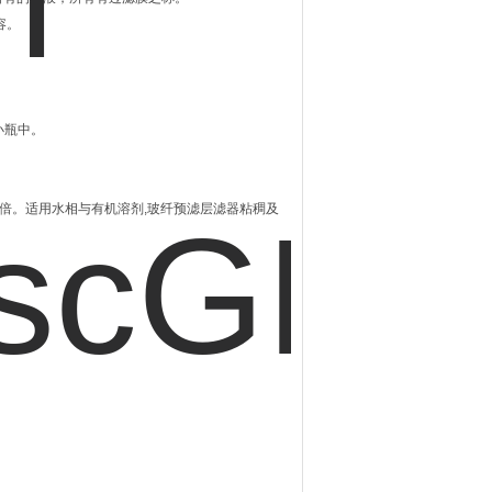
容。
样小瓶中。
2-4倍。适用水相与有机溶剂,玻纤预滤层滤器粘稠及