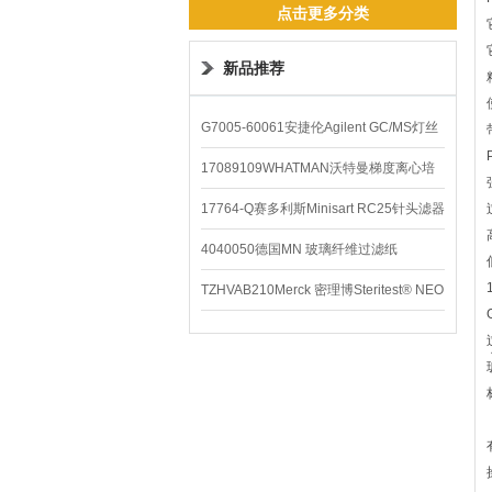
点击更多分类
新品推荐
G7005-60061安捷伦Agilent GC/MS灯丝
配件
17089109WHATMAN沃特曼梯度离心培
养基
17764-Q赛多利斯Minisart RC25针头滤器
4040050德国MN 玻璃纤维过滤纸
TZHVAB210Merck 密理博Steritest® NEO
设备