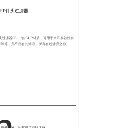
iscGHP针头过滤器
cGHP针头过滤器PALL*的GHP材质，可用于水和腐蚀性有
醇等等，几乎所有的溶液，所有有过滤膜之称。
便使用，具有Caliper自动化认证，与多种自动化工作
质样品的回收率很高。
线吸收萃取物水平低。
乎所有的溶液，所有有过滤膜之称。