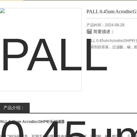
PALL 0.45um Acrod
产品时间：2024-08-28
简要描述：
PALL 0.45um Acrodis
机溶剂的溶液，过滤酸，碱，
它使用AUtoPackTM包装方
站兼容。
它的低蛋白结合膜保证低蛋白
精确分析，HPLC认证，紫外
产品介绍：
PALL 0.45um AcrodiscGHP针头过滤器
PALL*的GHP材质，可用于水和腐蚀性有机溶剂的溶液，过滤酸，碱，醇等等，几