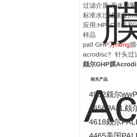
过滤介质:亲水型聚丙烯
标准水过滤速度(ml/min/
应用:HPLC样品
样品
pall GHP
万neng
膜
acrodisc? 针头
颇尔GHP膜Acrod
相关产品
4932颇尔ww
4656PALL颇
4618颇尔PAL
4465美国PAL