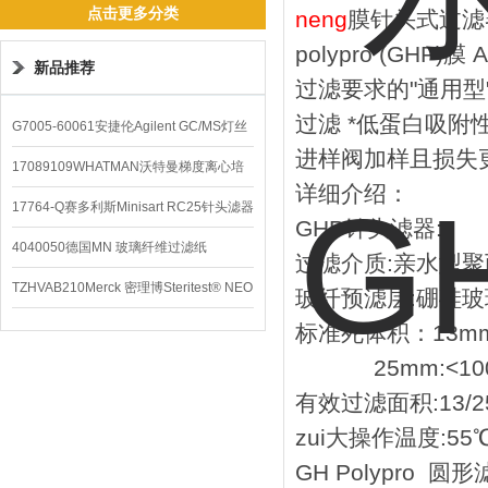
点击更多分类
neng
膜针头式过滤器
polypro (GH
新品推荐
过滤要求的"通用型
过滤 *低蛋白吸附
G7005-60061安捷伦Agilent GC/MS灯丝
进样阀加样且损失
配件
17089109WHATMAN沃特曼梯度离心培
详细介绍：
养基
17764-Q赛多利斯Minisart RC25针头滤器
GHP针头滤器:
4040050德国MN 玻璃纤维过滤纸
过滤介质:亲水型聚
TZHVAB210Merck 密理博Steritest® NEO
玻纤预滤层:硼硅玻
设备
标准死体积：13mm:
25mm:<100ul;
有效过滤面积:13/25m
zui大操作温度:55℃ 
GH Polypro 圆