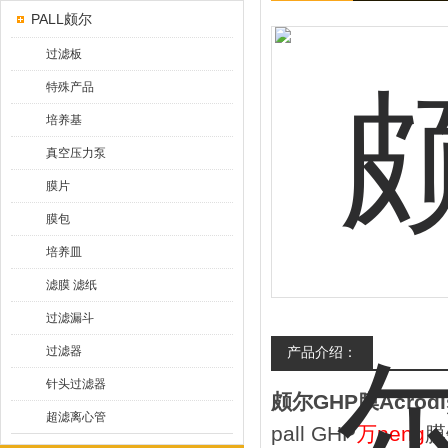
PALL颇尔
过滤板
特殊产品
培养基
真空压力泵
膜片
膜包
培养皿
滤膜 滤纸
过滤漏斗
过滤器
产品介绍：
针头过滤器
颇尔GHP膜Acrod
超滤离心管
pall GHP
万neng
膜