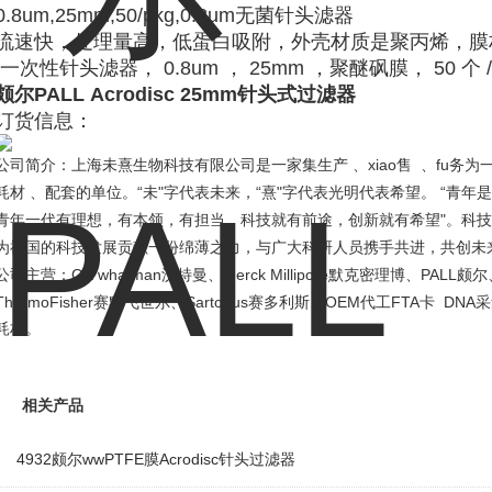
0.8um,25mm,50/pkg,0.8um无菌针头滤器
流速快，处理量高，低蛋白吸附，外壳材质是聚丙烯，膜
一次性针头滤器， 0.8um ， 25mm ，聚醚砜膜， 50 个 
颇尔PALL
Acrodisc 25mm针头式过滤器
订货信息：
、
xiao
fu
公司简介：上海未熹生物科技有限公司是一家集生产
售
、
务为
“
"
“
"
“
耗材 、配套的单位。
未
字代表未来，
熹
字代表光明代表希望。
青年是
"
青年一代有理想，有本领，有担当，科技就有前途，创新就有希望
。科技
为祖国的科技发展贡献一份绵薄之力，与广大科研人员携手共进，共创未
GE whatman
Merck Millipore
PALL
公司主营：
沃特曼、
默克密理博、
颇尔
ThermoFisher
Sartorius
OEM
FTA
DNA
赛默飞世尔、
赛多利斯、
代工
卡
采
耗材。
相关产品
4932颇尔wwPTFE膜Acrodisc针头过滤器