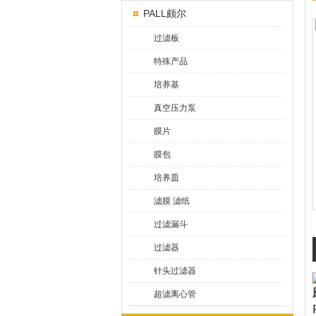
PALL颇尔
过滤板
特殊产品
培养基
真空压力泵
膜片
膜包
培养皿
滤膜 滤纸
过滤漏斗
过滤器
针头过滤器
超滤离心管