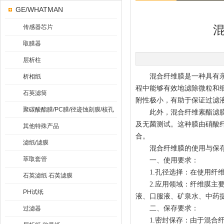
GE/WHATMAN
传感器芯片
取膜器
层析柱
混合纤维膜是一种具有亲水
析相纸
程中能够有效地滤除微粒和
石英滤筒
附性极小，有助于保证过滤
聚碳酸酯膜/PC膜/径迹蚀刻膜/核孔
此外，混合纤维素酯滤膜（
及无菌测试。这种膜由硝酸
膜
其他特殊产品
合。
滤纸/滤膜
混合纤维膜
的使用与保
萃取套管
一、使用要求：
1.孔径选择：在使用纤维
石英滤纸 石英滤膜
2.应用领域：纤维膜主要
PH试纸
液、口服液、矿泉水、中药
二、保存要求：
过滤器
1.密封保存：由于混合纤