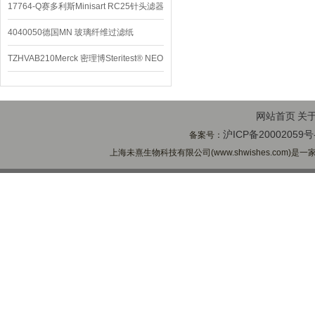
养基
17764-Q赛多利斯Minisart RC25针头滤器
4040050德国MN 玻璃纤维过滤纸
TZHVAB210Merck 密理博Steritest® NEO
设备
网站首页
关
沪ICP备20002059号
备案号：
上海未熹生物科技有限公司(www.shwishes.com)是