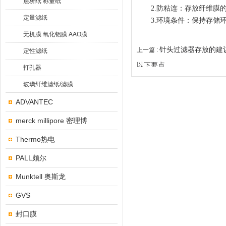
层析纸 称量纸
2.防粘连：存放纤维膜的
定量滤纸
3.环境条件：保持存储环
无机膜 氧化铝膜 AAO膜
针头过滤器存放的建
上一篇 :
定性滤纸
以下要点
打孔器
玻璃纤维滤纸/滤膜
ADVANTEC
merck millipore 密理博
Thermo热电
PALL颇尔
Munktell 奥斯龙
GVS
封口膜