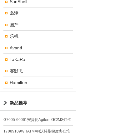
SunShell
岛津
国产
乐枫
Avanti
TaKaRa
赛默飞
Hamilton
新品推荐
G7005-60061安捷伦Agilent GC/MS灯丝
配件
17089109WHATMAN沃特曼梯度离心培