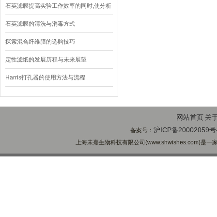
合而成的过滤膜
石英滤膜提高实验工作效率的同时,使分析
结果更加稳定可靠
石英滤膜的清洗与消毒方式
探索混合纤维膜的选购技巧
定性滤纸的发展历程与未来展望
Harris打孔器的使用方法与流程
网站首页
关
沪ICP备20002059号
备案号：
上海未熹生物科技有限公司(www.shwishes.com)是