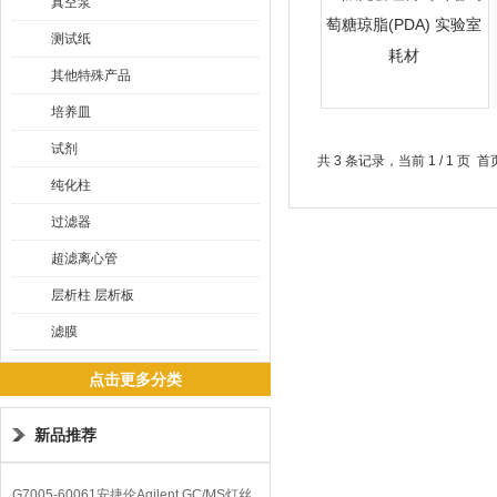
真空泵
测试纸
其他特殊产品
培养皿
试剂
共 3 条记录，当前 1 / 1 
纯化柱
过滤器
超滤离心管
层析柱 层析板
滤膜
点击更多分类
新品推荐
G7005-60061安捷伦Agilent GC/MS灯丝