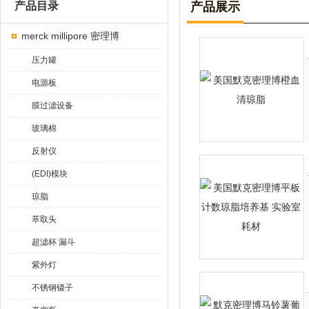
产品目录
产品展示
merck millipore 密理博
压力罐
电源板
膜过滤设备
玻璃棉
反射仪
(EDI)模块
琼脂
萃取头
超滤杯 漏斗
紫外灯
不锈钢镊子