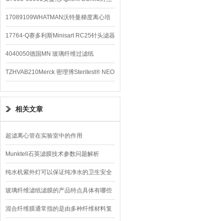
配件
17089109WHATMAN沃特曼梯度离心培
养基
17764-Q赛多利斯Minisart RC25针头滤器
4040050德国MN 玻璃纤维过滤纸
TZHVAB210Merck 密理博Steritest® NEO
设备
相关文章
超滤离心管在实验室中的作用
Munktell石英滤膜技术参数问题解析
纯水机紫外灯可以保证纯净水的卫生安全
玻璃纤维滤纸滤膜的产品特点具体有哪些
混合纤维膜通常指的是由多种纤维材料复