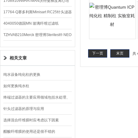
配件
17089109WHATMAN沃特曼梯度离心培
养基
17764-Q赛多利斯Minisart RC25针头滤器
4040050德国MN 玻璃纤维过滤纸
TZHVAB210Merck 密理博Steritest® NEO
设备
下一页
末页
共 
相关文章
纯水设备纯化柱的更换
如何更换纯水柱
终端过滤器的主要应用领域包括水处理、
空气净化和化学工业
针头过滤器的原理与应用
选择混合纤维膜时应考虑以下因素
醋酸纤维膜的使用还是很不错的