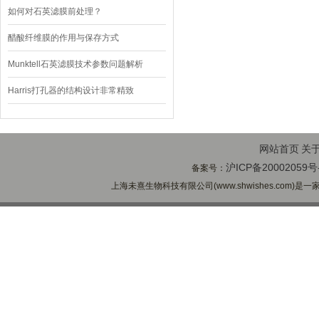
如何对石英滤膜前处理？
醋酸纤维膜的作用与保存方式
Munktell石英滤膜技术参数问题解析
Harris打孔器的结构设计非常精致
网站首页
关
沪ICP备20002059号
备案号：
上海未熹生物科技有限公司(www.shwishes.com)是