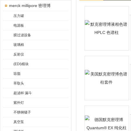
merck millipore 密理博
压力罐
电源板
膜过滤设备
玻璃棉
反射仪
(EDI)模块
琼脂
萃取头
超滤杯 漏斗
紫外灯
不锈钢镊子
真空泵