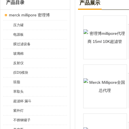
产品目录
产品展示
merck millipore 密理博
压力罐
电源板
膜过滤设备
玻璃棉
反射仪
(EDI)模块
琼脂
萃取头
超滤杯 漏斗
紫外灯
不锈钢镊子