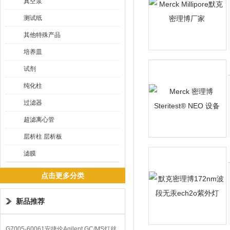
真空泵
测试纸
其他特殊产品
培养皿
试剂
纯化柱
过滤器
超滤离心管
层析柱 层析板
滤膜
点击更多分类
新品推荐
G7005-60061安捷伦Agilent GC/MS灯丝