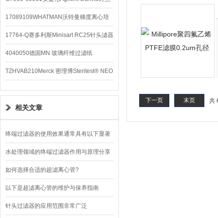
配件
17089109WHATMAN沃特曼梯度离心培
养基
17764-Q赛多利斯Minisart RC25针头滤器
4040050德国MN 玻璃纤维过滤纸
TZHVAB210Merck 密理博Steritest® NEO
设备
下一页
末页
共 
相关文章
终端过滤器的使用效果通常具有以下显著
特点
水处理领域的终端过滤器作用与原理分享
如何选择合适的超滤离心管?
以下是超滤离心管的维护与保养指南
针头过滤器的应用范围非常广泛