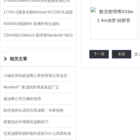
配件
17089109WHATMAN沃特曼梯度离心培
养基
17764-Q赛多利斯Minisart RC25针头滤器
4040050德国MN 玻璃纤维过滤纸
TZHVAB210Merck 密理博Steritest® NEO
设备
下一页
末页
共 
相关文章
小编告诉你超滤离心管使用需注意这些
Munktell厂家滤纸的用途真是广泛
超滤离心管正确的使用
如何选择合适的石英滤膜：专家指南
探索混合纤维膜的选购技巧
石英滤膜容易碎裂的是因为什么原因造成