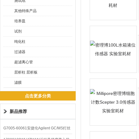
测试纸
其他特殊产品
培养皿
试剂
纯化柱
过滤器
超滤离心管
层析柱 层析板
滤膜
点击更多分类
新品推荐
G7005-60061安捷伦Agilent GC/MS灯丝