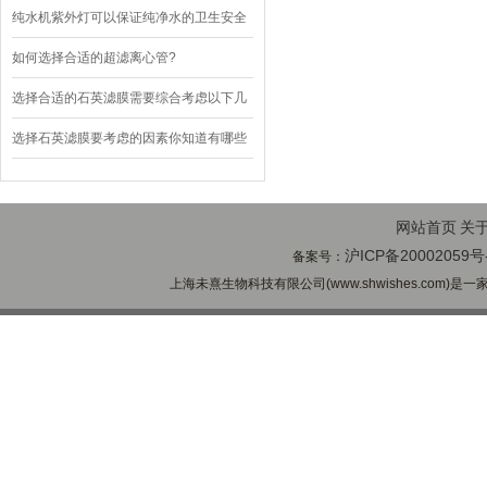
的
纯水机紫外灯可以保证纯净水的卫生安全
如何选择合适的超滤离心管?
选择合适的石英滤膜需要综合考虑以下几
个关键因素
选择石英滤膜要考虑的因素你知道有哪些
吗？
网站首页
关
沪ICP备20002059号
备案号：
上海未熹生物科技有限公司(www.shwishes.com)是