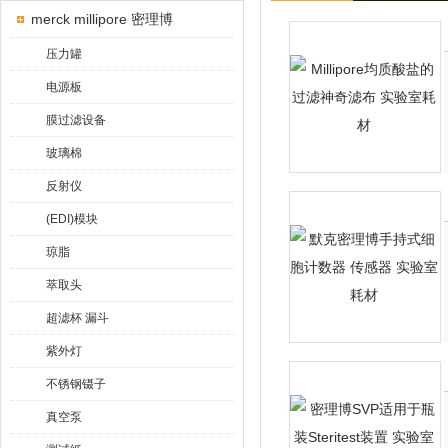
merck millipore 密理博
压力罐
电源板
膜过滤设备
玻璃棉
反射仪
(EDI)模块
琼脂
萃取头
超滤杯 漏斗
紫外灯
不锈钢镊子
真空泵