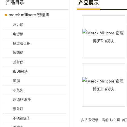
产品目录
产品展示
merck millipore 密理博
压力罐
电源板
膜过滤设备
玻璃棉
反射仪
(EDI)模块
琼脂
萃取头
超滤杯 漏斗
紫外灯
不锈钢镊子
共 2 条记录，当前 1 / 1 