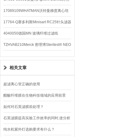
配件
17089109WHATMAN沃特曼梯度离心培
养基
17764-Q赛多利斯Minisart RC25针头滤器
4040050德国MN 玻璃纤维过滤纸
TZHVAB210Merck 密理博Steritest® NEO
设备
相关文章
超滤离心管正确的使用
醋酸纤维膜在生物科技领域的应用前景
如何对石英滤膜前处理？
石英滤膜提高实验工作效率的同时,使分析
结果更加稳定可靠
纯水机紫外灯选购要求有什么？