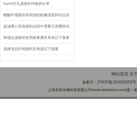
harris打孔器操作经验的分享
醋酸纤维膜具有很强的机械强度和抗拉强
度
超滤离心管选择的过程中需要注意哪些问
题
终端过滤器的使用效果通常具有以下显著
特点
选择混合纤维膜时应考虑以下因素
网站首页
关
沪ICP备20002059号
备案号：
上海未熹生物科技有限公司(www.shwishes.com)是