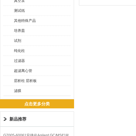
真空泵
测试纸
其他特殊产品
培养皿
试剂
纯化柱
过滤器
超滤离心管
层析柱 层析板
滤膜
点击更多分类
新品推荐
G7005-60061安捷伦Agilent GC/MS灯丝