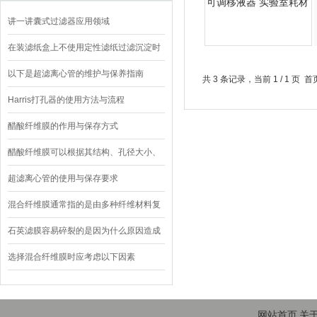
讲一讲囊式过滤器应用领域
在装滤纸盒上不使用定性滤纸过滤沉淀时
应注意了
以下是超滤离心管的维护与保养指南
共 3 条记录，当前 1 / 1 
Harris打孔器的使用方法与流程
醋酸纤维膜的作用与保存方式
醋酸纤维膜可以根据其结构、孔径大小、
用途等因素进行分类
超滤离心管的使用与保存要求
混合纤维膜通常指的是由多种纤维材料复
合而成的过滤膜
石英滤膜容易碎裂的是因为什么原因造成
的
选择混合纤维膜时应考虑以下因素
网站首页
关