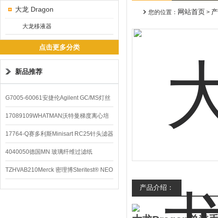
大龙 Dragon
网站首页
产
您的位置：
>
大龙移液器
点击更多分类
新品推荐
G7005-60061安捷伦Agilent GC/MS灯丝
配件
17089109WHATMAN沃特曼梯度离心培
养基
17764-Q赛多利斯Minisart RC25针头滤器
4040050德国MN 玻璃纤维过滤纸
TZHVAB210Merck 密理博Steritest® NEO
产品介绍：
设备