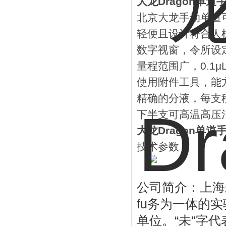
大龙Dragon单
北京大龙手动单道可调
轻便且设计符合人
数字视窗，令所设
量程范围广，0.1μL
使用附件工具，能
精确的分液，每支移
下半支可高温高压
大龙Dragon单
技术参数：
公司简介：上海
fu
务为一体的实
“
"
单位。
未
字代