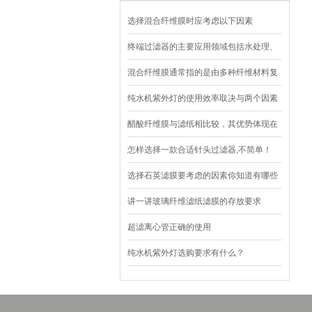
选择混合纤维膜时应考虑以下因素
终端过滤器的主要应用领域包括水处理、
空气净化和化学工业
混合纤维膜通常指的是由多种纤维材料复
合而成的过滤膜
纯水机紫外灯的使用效率取决与两个因素
醋酸纤维膜与滤纸相比较，其优势体现在
以下几个方面？
怎样选择一款合适针头过滤器,不简单！
选择石英滤膜要考虑的因素你知道有哪些
吗？
讲一讲玻璃纤维滤纸滤膜的存放要求
超滤离心管正确的使用
纯水机紫外灯选购要求有什么？