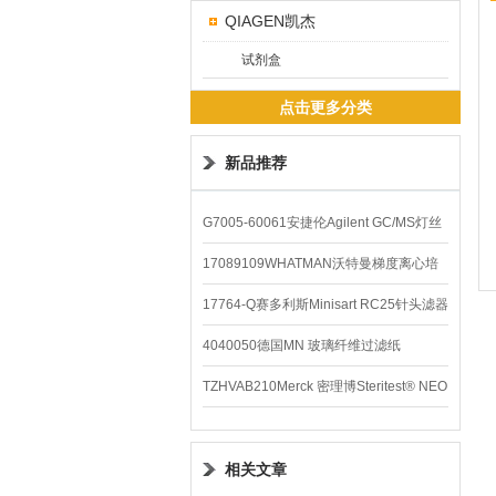
QIAGEN凯杰
试剂盒
点击更多分类
新品推荐
G7005-60061安捷伦Agilent GC/MS灯丝
配件
17089109WHATMAN沃特曼梯度离心培
养基
17764-Q赛多利斯Minisart RC25针头滤器
4040050德国MN 玻璃纤维过滤纸
TZHVAB210Merck 密理博Steritest® NEO
设备
相关文章