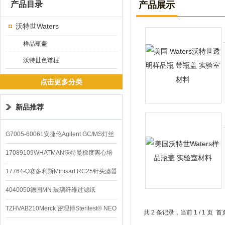
产品目录
产品展示
沃特世Waters
样品瓶盖
沃特世色谱柱
点击更多分类
新品推荐
G7005-60061安捷伦Agilent GC/MS灯丝
配件
17089109WHATMAN沃特曼梯度离心培
养基
17764-Q赛多利斯Minisart RC25针头滤器
4040050德国MN 玻璃纤维过滤纸
TZHVAB210Merck 密理博Steritest® NEO
共 2 条记录，当前 1 / 1 