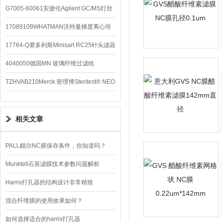
G7005-60061安捷伦Agilent GC/MS灯丝
配件
17089109WHATMAN沃特曼梯度离心培
养基
17764-Q赛多利斯Minisart RC25针头滤器
4040050德国MN 玻璃纤维过滤纸
TZHVAB210Merck 密理博Steritest® NEO
设备
相关文章
PALL颇尔NC膜保存条件，你知道吗？
Munktell石英滤膜技术参数问题解析
Harris打孔器的结构设计非常精致
混合纤维膜的使用效果如何？
如何选择适合的harris打孔器