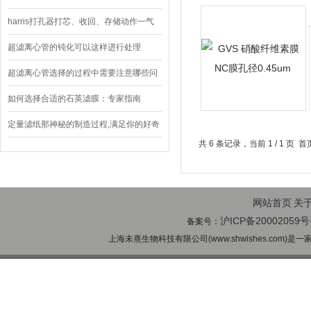
harris打孔器打芯、收回、存储动作一气
呵成
超滤离心管的钝化可以这样进行处理
超滤离心管选择的过程中需要注意哪些问
题
如何选择合适的石英滤膜：专家指南
定量滤纸那神秘的制造过程,满足你的好奇
共 6 条记录，当前 1 / 1 
心
网站首页
关
沪ICP备20002059号
备案号：
上海未熹生物科技有限公司(www.shwishes.com)是