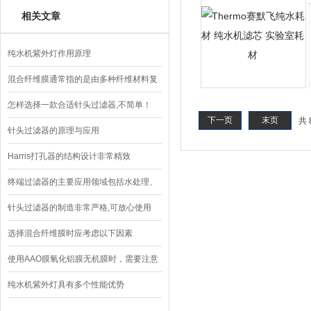
相关文章
纯水机紫外灯作用原理
混合纤维膜通常指的是由多种纤维材料复
合而成的过滤膜
怎样选择一款合适针头过滤器,不简单！
下一页
末页
共 
针头过滤器的原理与应用
Harris打孔器的结构设计非常精致
终端过滤器的主要应用领域包括水处理、
空气净化和化学工业
针头过滤器的制造非常严格,可放心使用
选择混合纤维膜时应考虑以下因素
使用AAO膜氧化铝膜无机膜时，需要注意
以下几点
纯水机紫外灯具有多个性能优势