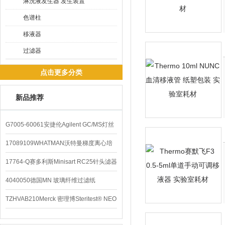
淋洗液发生器 发生装置
色谱柱
移液器
过滤器
点击更多分类
新品推荐
G7005-60061安捷伦Agilent GC/MS灯丝
配件
17089109WHATMAN沃特曼梯度离心培
养基
17764-Q赛多利斯Minisart RC25针头滤器
4040050德国MN 玻璃纤维过滤纸
TZHVAB210Merck 密理博Steritest® NEO
设备