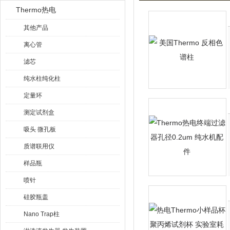
Thermo热电
其他产品
离心管
滤芯
纯水柱纯化柱
定量环
测定试剂盒
吸头 微孔板
质谱联用仪
样品瓶
喷针
硅胶瓶盖
Nano Trap柱