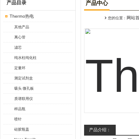
产品目录
产品中心
Thermo热电
网站
您的位置：
其他产品
离心管
滤芯
纯水柱纯化柱
定量环
测定试剂盒
吸头 微孔板
质谱联用仪
样品瓶
喷针
硅胶瓶盖
产品介绍：