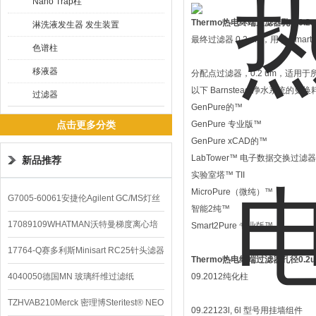
Nano Trap柱
Thermo热电终端过滤器孔径0.2
淋洗液发生器 发生装置
最终过滤器 0.2 um，用于 Smart2P
色谱柱
移液器
分配点过滤器，0.2 um，适用于所有
以下 Barnstead 净水系统的更
过滤器
GenPure的™
点击更多分类
GenPure 专业版™
GenPure xCAD的™
LabTower™ 电子数据交换过滤器
新品推荐
实验室塔™ TII
MicroPure（微纯）™
G7005-60061安捷伦Agilent GC/MS灯丝
智能2纯™
配件
17089109WHATMAN沃特曼梯度离心培
Smart2Pure 专业版™
养基
17764-Q赛多利斯Minisart RC25针头滤器
Thermo热电终端过滤器孔径0.2
4040050德国MN 玻璃纤维过滤纸
09.2012纯化柱
TZHVAB210Merck 密理博Steritest® NEO
09.22123l, 6l 型号用挂墙组件