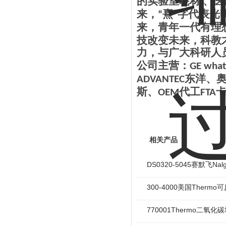
的实验室耗材 、医
来，
熹
字代表光
“
"
来，青年一代有理
技改变未来，科教
力，与广大科研人
公司主营：
GE wha
东洋、
ADVANTEC
斯、
代工
OEM
FTA
相关产品
DS0320-5045赛默飞Na
300-4000美国Ther
770001Thermo二氧