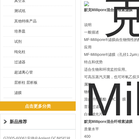
真空泵
默克Millipore混合纤维素滤膜
测试纸
其他特殊产品
说明
培养皿
一般描述
MF-Millipore®滤膜由
试剂
应用
纯化柱
MF-Millipore®滤膜（孔径
过滤器
特点和优势
适合生物和环境监控应用。
超滤离心管
可高压蒸汽灭菌，也可环氧乙烷
层析柱 层析板
属性
物料
滤膜
混合纤维素酯（MCE）膜
点击更多分类
普通过滤器
白色滤光片
新品推荐
默克Millipore混合纤维素滤膜
质量水平
400
G7005-60061安捷伦Agilent GC/MS灯丝