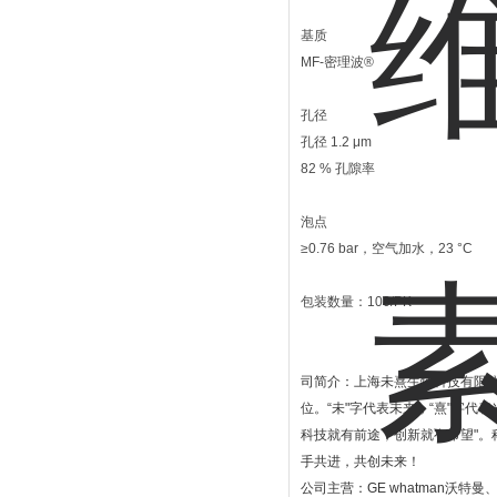
基质
MF-密理波®
孔径
孔径 1.2 μm
82 % 孔隙率
泡点
≥0.76 bar，空气加水，23 °C
包装数量：100/PK
司简介：上海未熹生物科技有限
位。
“
未
"
字代表未来，
“
熹
"
字代表
科技就有前途，创新就有希望
"
。
手共进，共创未来！
公司主营：
GE whatman
沃特曼