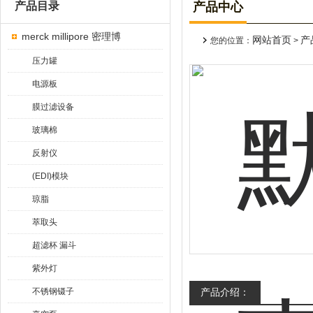
产品目录
产品中心
merck millipore 密理博
网站首页
产
您的位置：
>
压力罐
电源板
膜过滤设备
玻璃棉
反射仪
(EDI)模块
琼脂
萃取头
超滤杯 漏斗
紫外灯
不锈钢镊子
产品介绍：