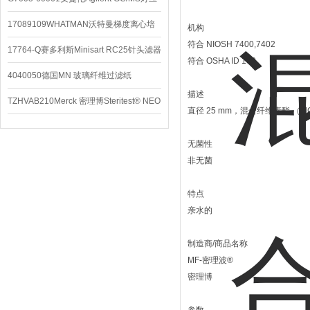
配件
17089109WHATMAN沃特曼梯度离心培
机构
符合 NIOSH 7400,7402
养基
17764-Q赛多利斯Minisart RC25针头滤器
符合 OSHA ID 160
4040050德国MN 玻璃纤维过滤纸
描述
TZHVAB210Merck 密理博Steritest® NEO
直径 25 mm，混合纤维素酯 （M
设备
无菌性
非无菌
特点
亲水的
制造商/商品名称
MF-密理波®
密理博