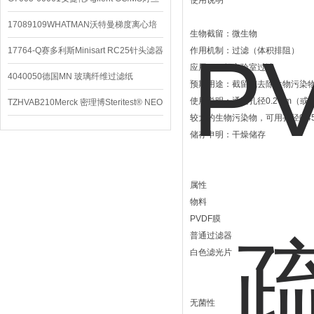
使用说明
配件
17089109WHATMAN沃特曼梯度离心培
生物截留：微生物
养基
17764-Q赛多利斯Minisart RC25针头滤器
作用机制：过滤（体积排阻）
应用：一般实验室过滤
4040050德国MN 玻璃纤维过滤纸
预期用途：截留或去除生物污染
使用说明：通过孔径0.2 μm
TZHVAB210Merck 密理博Steritest® NEO
较大的生物污染物，可用孔径0.
设备
储存申明：干燥储存
属性
物料
PVDF膜
普通过滤器
白色滤光片
无菌性