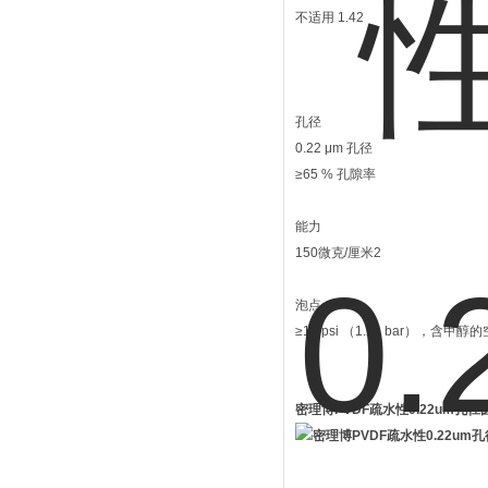
不适用 1.42
孔径
0.22 μm 孔径
≥65 % 孔隙率
能力
150微克/厘米2
泡点
≥18 psi （1.24 bar），含甲醇
密理博PVDF疏水性0.22um孔