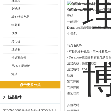
真空泵
测试纸
密理博PVDF疏水性0.22um孔
说明
其他特殊产品
一般描述
培养皿
Durapore®滤膜流量和吞吐量
试剂
少得多。
纯化柱
特点 &优势
过滤器
- 可提供多种孔径（亲水性和疏
- Durapore膜滤器具有极低
超滤离心管
滤器类型：筛选过滤器
层析柱 层析板
滤器编码：GVHP
滤膜
应用
空气除菌
点击更多分类
气体除菌
溶剂过滤
新品推荐
其他说明
G7005-60061安捷伦Agilent GC/MS灯丝