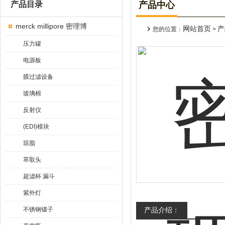
产品目录
产品中心
merck millipore 密理博
网站首页
产
您的位置：
>
压力罐
电源板
膜过滤设备
玻璃棉
反射仪
(EDI)模块
琼脂
萃取头
超滤杯 漏斗
紫外灯
不锈钢镊子
产品介绍：