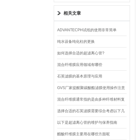
设备
相关文章
ADVANTECPH试纸的使用非常简单
纯水设备纯化柱的更换
如何选择合适的超滤离心管?
混合纤维膜应用领域有哪些
石英滤膜的基本原理与应用
GVS厂家提醒聚碳酸酯滤膜使用操作注意
混合纤维膜通常指的是由多种纤维材料复
合而成的过滤膜
选择合适的石英滤膜需要综合考虑以下几
个关键因素
以下是超滤离心管的维护与保养指南
醋酸纤维膜主要用在哪些方面呢