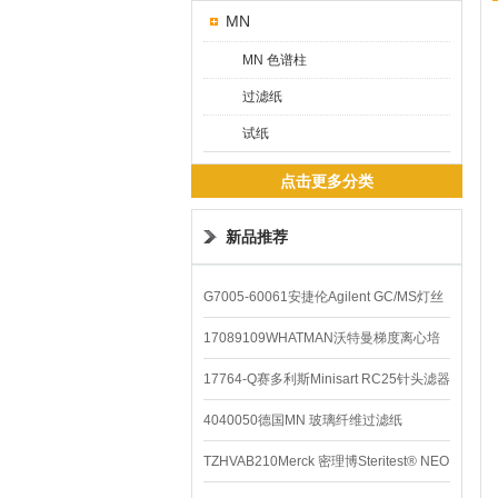
MN
MN 色谱柱
过滤纸
试纸
点击更多分类
新品推荐
G7005-60061安捷伦Agilent GC/MS灯丝
配件
17089109WHATMAN沃特曼梯度离心培
养基
17764-Q赛多利斯Minisart RC25针头滤器
4040050德国MN 玻璃纤维过滤纸
TZHVAB210Merck 密理博Steritest® NEO