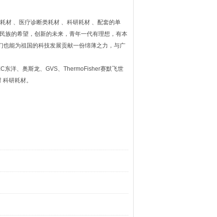
室耗材 、医疗诊断类耗材 、科研耗材 、配套的单
途，民族的希望，创新的未来，青年一代有理想，有本
们也能为祖国的科技发展贡献一份绵薄之力，与广
TEC东洋、奥斯龙、GVS、ThermoFisher赛默飞世
材 科研耗材。