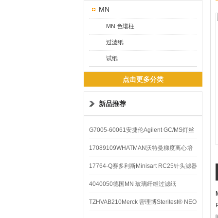
MN
MN 色谱柱
过滤纸
试纸
点击更多分类
新品推荐
G7005-60061安捷伦Agilent GC/MS灯丝
配件
17089109WHATMAN沃特曼梯度离心培
养基
17764-Q赛多利斯Minisart RC25针头滤器
4040050德国MN 玻璃纤维过滤纸
TZHVAB210Merck 密理博Steritest® NEO