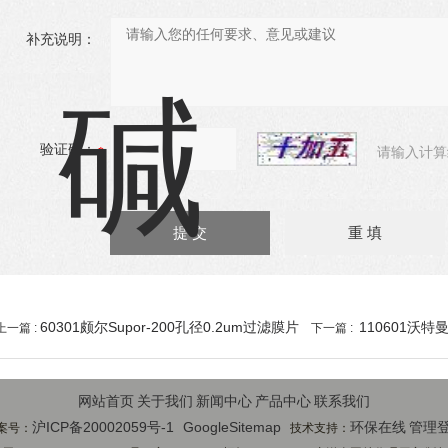
补充说明：
验证码：
请输入计算
60301颇尔Supor-200孔径0.2um过滤膜片
110601沃特
上一篇 :
下一篇 :
网站首页
关于我们
新闻中心
产品中心
联系我们
沪ICP备20002059号-1
GoogleSitemap
环保在线
管理
案号：
技术支持：