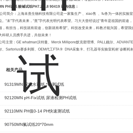
MN PH试纸 酸碱试纸PH7.2-8.8
90419 订购信息：
公司简介：上海未熹生物科技有限公司是一家集生产 、xiao售 、fu务为一体的实验
位。“未”字代表未来，“熹”字代表光明代表希望。习大大曾经说过“青年是祖国的前
领，有担当，科技就有前途，创新就有希望”。科技改变未来，科教才能兴国，希望我
大科研人员携手共进，共创未来！
公司主营：GE whatman沃特曼、Merck Millipore默克密理博、PALL颇尔、ADVAN
尔、Sartorius赛多利斯、OEM代工FTA卡 DNA采集卡、打孔器等实验室耗材 诊断耗
相关产品
91319MN 双氧水试纸 *检测试纸
92120MN pH-Fix试纸 尿液检测PH试纸
92110MN PH值0-14 PH快速测试纸
90750MN氟试纸20*70mm