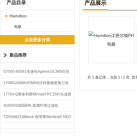
产品目录
产品展示
Hamilton
电极
点击更多分类
新品推荐
G7005-60061安捷伦Agilent GC/MS灯丝
共 1 条记录，当前 1 / 1 
配件
17089109WHATMAN沃特曼梯度离心培
养基
17764-Q赛多利斯Minisart RC25针头滤器
4040050德国MN 玻璃纤维过滤纸
TZHVAB210Merck 密理博Steritest® NEO
设备