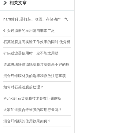
相关文章
harris打孔器打芯、收回、存储动作一气
呵成
针头过滤器的应用范围非常广泛
石英滤膜提高实验工作效率的同时,使分析
结果更加稳定可靠
针头过滤器使用时一定不能太用劲
造成玻璃纤维滤纸滤膜过滤效果不好的原
因
混合纤维膜材质的选择和存放注意事项
如何对石英滤膜前处理？
Munktell石英滤膜技术参数问题解析
大家知道混合纤维膜的应用行业吗？
混合纤维膜的使用效果如何？