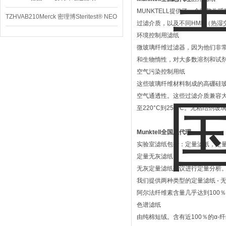
MUNKTELL提供了一个完整
TZHVAB210Merck 密理博Steritest® NEO
过滤介质，以及不同HME（热湿
设备
环境控制用滤纸
微玻璃纤维过滤器，因为他们非
和生物惰性，对大多数溶剂和试剂
空气污染控制用纸
这些玻璃纤维材料制成的高硼硅
空气通透性。这些过滤介质兼容大
至220°C到250°C。无粘结剂
Munktell全国总代理
实验室滤纸包括：定量滤纸，定
定量无灰滤纸
无灰定量滤纸建议进行定量分析
我们提供两种类型的定量滤纸 -
阿尔法纤维素含量几乎达到100
色谱滤纸
由纯棉短绒。含有近100％的α