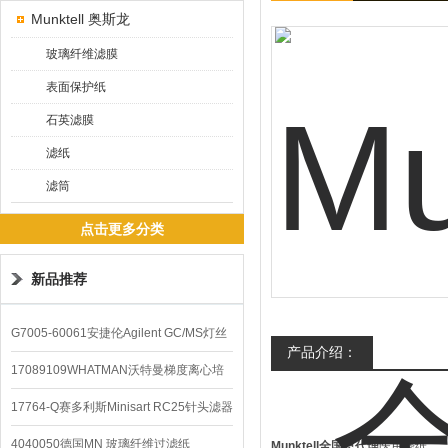
Munktell 奥斯龙
玻璃纤维滤膜
表面保护纸
石英滤膜
滤纸
滤筒
点击更多分类
新品推荐
G7005-60061安捷伦Agilent GC/MS灯丝
产品介绍：
配件
17089109WHATMAN沃特曼梯度离心培
养基
17764-Q赛多利斯Minisart RC25针头滤器
4040050德国MN 玻璃纤维过滤纸
Munktell全国总代理
医用滤纸