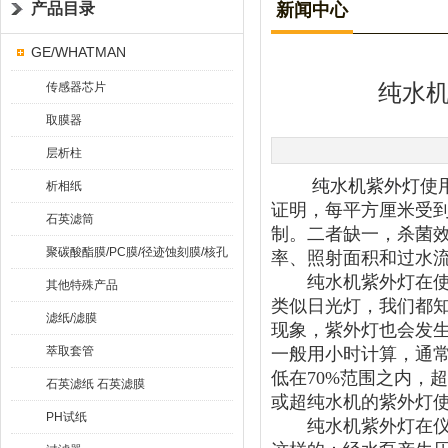
产品目录
新闻中心
GE/WHATMAN
传感器芯片
纯水
取膜器
层析柱
纯水机紫外灯
使
析相纸
证明，每平方厘米受到
石英滤筒
制。二者缺一，杀菌
聚碳酸酯膜/PC膜/径迹蚀刻膜/核孔
率、照射面积和过水
纯水机紫外灯在使用
膜
其他特殊产品
类似日光灯，我们都
滤纸/滤膜
现象，紫外灯也会发
萃取套管
一般用小时计算，通常
低在70%范围之内，
石英滤纸 石英滤膜
或超纯水机的紫外灯使
PH试纸
纯水机紫外灯在仪器