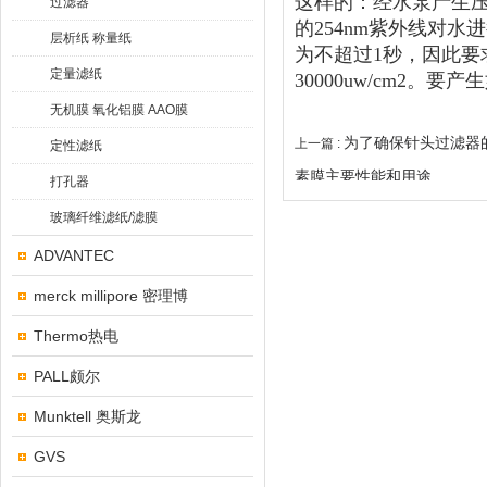
这样的：经水泵产生
过滤器
的254nm紫外线对
层析纸 称量纸
为不超过1秒，因此
定量滤纸
30000uw/cm2
无机膜 氧化铝膜 AAO膜
为了确保针头过滤器
上一篇 :
定性滤纸
素膜主要性能和用途
打孔器
玻璃纤维滤纸/滤膜
ADVANTEC
merck millipore 密理博
Thermo热电
PALL颇尔
Munktell 奥斯龙
GVS