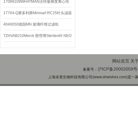
配件
17089109WHATMAN沃特曼梯度离心培
养基
17764-Q赛多利斯Minisart RC25针头滤器
4040050德国MN 玻璃纤维过滤纸
TZHVAB210Merck 密理博Steritest® NEO
设备
网站首页
关
沪ICP备20002059号
备案号：
上海未熹生物科技有限公司(www.shwishes.com)是