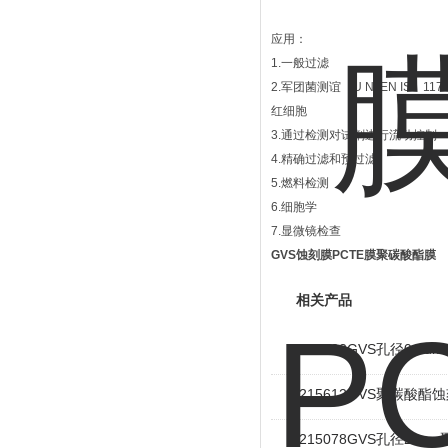
应用：
1.一般过滤
2.军团菌测谊（U NI EN IS 117
红细胞
3.通过检测对试剂进行流动控制
4.精确过滤和预过滤
5.燃料检测
6.细胞学
7.显微镜检查
GVS蚀刻膜PCTE膜聚碳酸酯膜
相关产品
1215303GVS孔径0.4
1215612GVS聚碳酸酯
1215078GVS孔径20