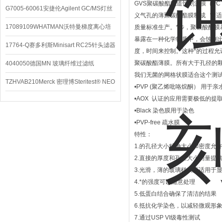
GVS聚碳酸酯轨道蚀刻滤膜（PC
G7005-60061安捷伦Agilent GC/MS灯丝
义气孔的薄聚碳酸酯膜制成 它适
配件
17089109WHATMAN沃特曼梯度离心培
质量标准生产。*步，聚碳酸酯膜
暴露在一种化学物质中，会蚀刻
养基
17764-Q赛多利斯Minisart RC25针头滤器
度，时间来控制。这种*的过程
聚碳酸酯薄膜。所有大于孔径的颗粒
4040050德国MN 玻璃纤维过滤纸
我们无菌的网格状膜适合这个测
TZHVAB210Merck 密理博Steritest® NEO
•PVP (聚乙烯吡咯烷酮） 用于亲
•AOX 认证的应用需要极低的提
设备
•Black 染色膜用于染色
•PVP-free 疏水膜
特性：
1.的孔径大小精确大小和密度允
2.直接的厚度和孔径大小测量提
3.光滑，薄的玻璃样表面适用于
4.*的强度可以随意处理
5.低蛋白结合确保了清洁的结果
6.抵抗化学染色，以减轻微观形
7.通过USP VI级毒性测试