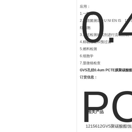
应用：
1.一般过滤
2.军团菌测谊（U NI EN IS 117
红细胞
3.通过检测对试剂进行流动控制
4.精确过滤和预过滤
5.燃料检测
6.细胞学
7.显微镜检查
GVS孔径0.4um PCTE膜聚碳酸
订货信息：
相关产品
1215612GVS聚碳酸酯