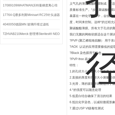
义气孔的薄聚碳酸酯膜制成 它适
配件
17089109WHATMAN沃特曼梯度离心培
质量标准生产。*步，聚碳酸酯膜
养基
17764-Q赛多利斯Minisart RC25针头滤器
暴露在一种化学物质中，会蚀刻
度，时间来控制。这种*的过程
4040050德国MN 玻璃纤维过滤纸
聚碳酸酯薄膜。所有大于孔径的颗粒
TZHVAB210Merck 密理博Steritest® NEO
我们无菌的网格状膜适合这个测
?PVP (聚乙烯吡咯烷酮） 用于
设备
?AOX 认证的应用需要极低的提
?Black 染色膜用于染色
?PVP-free 疏水膜
特性：
1.的孔径大小精确大小和密度允
2.直接的厚度和孔径大小测量提
3.光滑，薄的玻璃样表面适用于
4.*的强度可以随意处理
5.低蛋白结合确保了清洁的结果
6.抵抗化学染色，以减轻微观形
7.通过USP VI级毒性测试