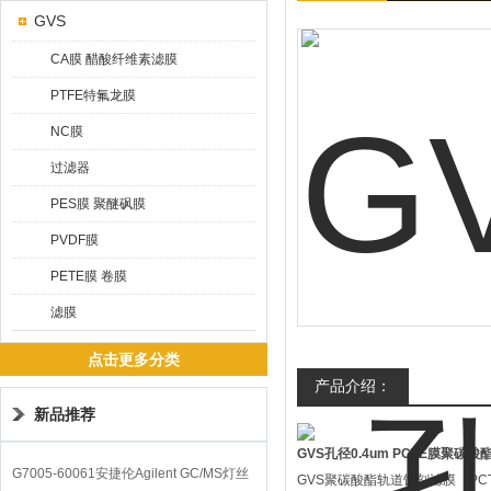
GVS
CA膜 醋酸纤维素滤膜
PTFE特氟龙膜
NC膜
过滤器
PES膜 聚醚砜膜
PVDF膜
PETE膜 卷膜
滤膜
点击更多分类
产品介绍：
新品推荐
GVS孔径0.4um PCTE膜聚碳酸
G7005-60061安捷伦Agilent GC/MS灯丝
GVS聚碳酸酯轨道蚀刻滤膜（PC