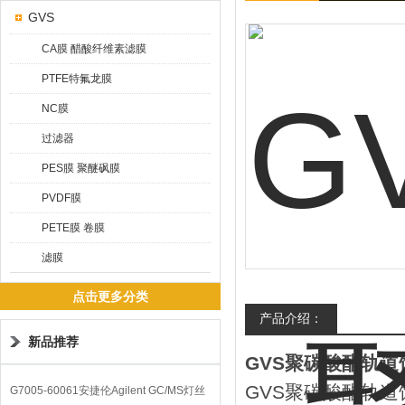
GVS
CA膜 醋酸纤维素滤膜
PTFE特氟龙膜
NC膜
过滤器
PES膜 聚醚砜膜
PVDF膜
PETE膜 卷膜
滤膜
点击更多分类
产品介绍：
新品推荐
GVS聚碳酸酯轨道蚀
GVS聚碳酸酯轨道
G7005-60061安捷伦Agilent GC/MS灯丝