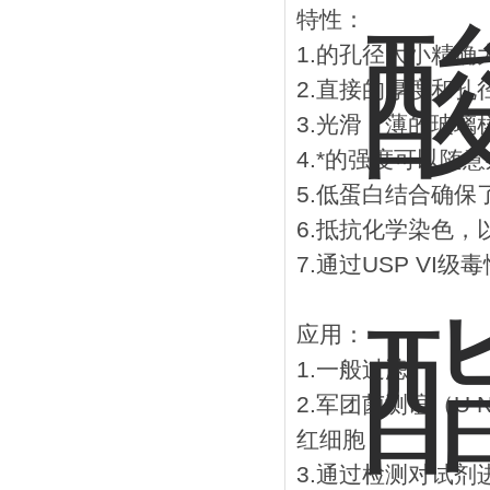
特性：
1.的孔径大小精
2.直接的厚度和
3.光滑，薄的玻
4.*的强度可以随
5.低蛋白结合确保
6.抵抗化学染色，
7.通过USP VI级
应用：
1.一般过滤
2.军团菌测谊（U NI
红细胞
3.通过检测对试剂