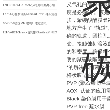
义气孔的薄聚碳酸
配件
17089109WHATMAN沃特曼梯度离心培
度是必须的 。膜是
养基
17764-Q赛多利斯Minisart RC25针头滤器
步，聚碳酸酯膜暴
4040050德国MN 玻璃纤维过滤纸
地方产生了 “轨
TZHVAB210Merck 密理博Steritest® NEO
确的轨道，圆柱孔
设备
变。接触蚀刻溶液
的和密度，确保每
明的聚碳酸酯薄膜
*的解决军团菌分析的
格状膜适合这个测
PVP (聚乙烯吡咯
AOX 认证的应用
Black 染色膜用于
PVP-free 疏水膜