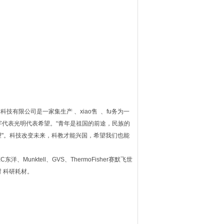
技有限公司是一家集生产 、xiao售 、fu务为一
"字代表光明代表希望。“青年是祖国的前途，民族的
"。科技改变未来，科教才能兴国，希望我们也能
C东洋、Munktell、GVS、ThermoFisher赛默飞世
材 科研耗材。