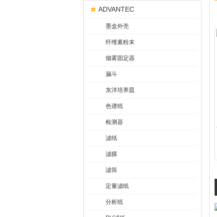
ADVANTEC
墨盒外壳
纤维素粉末
烟雾固定器
漏斗
东洋培养皿
色谱纸
检测器
滤纸
滤膜
滤筒
定量滤纸
分析纸