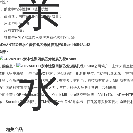
特性：
1、的化学相溶性和PH值抵抗性；
2、高流速，同时有zui小的水溶提取量；
3、用水湿润后透明；
4、没有支撑物；
5、适用于HPLC和其它水溶液及有机溶剂的过滤
ADVANTEC亲水性聚四氟乙烯滤膜孔径0.5um
H050A142
详情：
订购信息：
公司简介：上海未熹生物科
体的实验室耗材 、医疗诊断类耗材 、科研耗材 、配套的单位。“未"字代表未来，“熹
希望，创新的未来，青年一代有理想，有本领，有担当，科技就有前途，创新就有希望
为祖国的科技发展贡献一份绵薄之力，与广大科研人员携手共进，共创未来！
公司主营：GE whatman沃特曼、Merck Millipore默克密理博、PALL颇尔、ADVANTE
尔、Sartorius赛多利斯、OEM代工FTA卡 DNA采集卡、打孔器等实验室耗材 诊断耗
相关产品