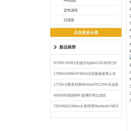
PH试纸
定性滤纸
过滤器
点击更多分类
新品推荐
G7005-60061安捷伦Agilent GC/MS灯丝
配件
17089109WHATMAN沃特曼梯度离心培
养基
17764-Q赛多利斯Minisart RC25针头滤器
4040050德国MN 玻璃纤维过滤纸
TZHVAB210Merck 密理博Steritest® NEO
设备