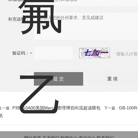
补充说明：
验证码：
请输入计算
P3B010A00美国Merck 密理博切向流超滤膜包
GB-10
上一篇 :
下一篇 :
纸