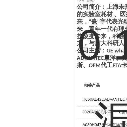
100片包装。
公司简介：上海未
的实验室耗材 、医
来，
熹
字代表光
“
"
来，青年一代有理
技改变未来，科教
力，与广大科研人
公司主营：
GE wha
东洋、
ADVANTEC
斯、
代工
OEM
FTA
相关产品
H050A142CADVAN
J020A090C东洋PTF
A080H047A日本东洋