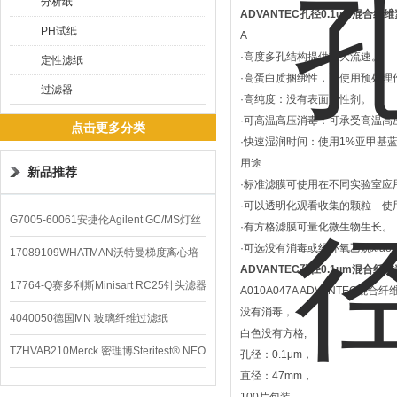
分析纸
ADVANTEC孔径0.1um混合纤
PH试纸
A
·高度多孔结构提供较大流速。
定性滤纸
·高蛋白质捆绑性，可使用预处理
过滤器
·高纯度：没有表面活性剂。
·可高温高压消毒：可承受高温高压
点击更多分类
·快速湿润时间：使用1%亚甲基蓝
用途
新品推荐
·标准滤膜可使用在不同实验室应
·可以透明化观看收集的颗粒---
G7005-60061安捷伦Agilent GC/MS灯丝
·有方格滤膜可量化微生物生长。
·可选没有消毒或经环氧乙烷xia
配件
17089109WHATMAN沃特曼梯度离心培
ADVANTEC孔径0.1um混合纤
养基
17764-Q赛多利斯Minisart RC25针头滤器
A010A047A ADVANTEC混合
没有消毒，
4040050德国MN 玻璃纤维过滤纸
白色没有方格,
TZHVAB210Merck 密理博Steritest® NEO
孔径：0.1μm，
直径：47mm，
设备