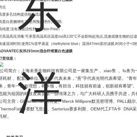
特点
高度多孔结构提供较大流速.
高蛋白质捆绑性,可使用预处理作为预防.
高纯度:没有表面活性剂（Triton-Free）.
可高温高压消毒:可承受高温高压温度zui高130°C不会影响起泡点,流速或微生物的过滤
快速湿润时间:使用1%亚甲基蓝（methylene blue）湿润47mm直径滤膜,时间小于<3秒
ADVANTEC东洋293mm混合纤维素白色滤膜
订货信息：
xiao
fu
公司简介：上海未熹生物科技有限公司是一家集生产 、
售
、
务为
“
"
“
"
“
研耗材 、配套的单位。
未
字代表未来，
熹
字代表光明代表希望。
青年
"
来，青年一代有理想，有本领，有担当，科技就有前途，创新就有希望
。
也能为祖国的科技发展贡献一份绵薄之力，与广大科研人员携手共进，共
GE whatman
Merck Millipore
PALL
公司主营：
沃特曼、
默克密理博、
颇尔
ThermoFisher
Sartorius
OEM
FTA
DNA
赛默飞世尔、
赛多利斯、
代工
卡
采
耗材。