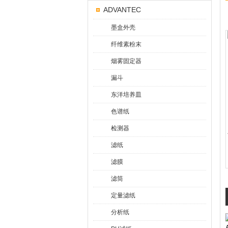
ADVANTEC
墨盒外壳
纤维素粉末
烟雾固定器
漏斗
东洋培养皿
色谱纸
检测器
滤纸
滤膜
滤筒
定量滤纸
分析纸