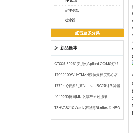
PH试纸
定性滤纸
过滤器
点击更多分类
新品推荐
G7005-60061安捷伦Agilent GC/MS灯丝
配件
17089109WHATMAN沃特曼梯度离心培
养基
17764-Q赛多利斯Minisart RC25针头滤器
4040050德国MN 玻璃纤维过滤纸
TZHVAB210Merck 密理博Steritest® NEO
设备