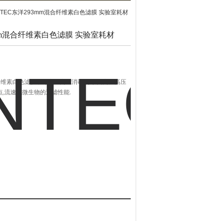
VANTEC东洋293mm混合纤维素白色滤膜 实验室耗材
3mm混合纤维素白色滤膜 实验室耗材
混合纤维素白色滤膜，可高温高压消毒:可承受高温高压
泡点,流速或微生物的过滤性能.