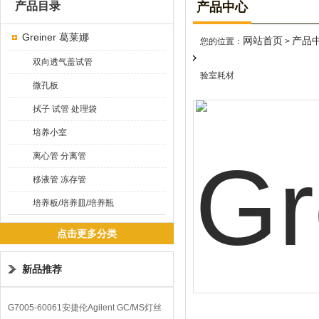
产品目录
产品中心
Greiner 葛莱娜
网站首页
产品
您的位置：
>
双向透气盖试管
验室耗材
微孔板
拭子 试管 处理袋
培养小室
离心管 分离管
移液管 冻存管
培养板/培养皿/培养瓶
点击更多分类
新品推荐
G7005-60061安捷伦Agilent GC/MS灯丝