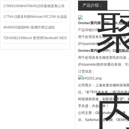
产品介绍：
配件
17089109WHATMAN沃特曼梯度离心培
养基
17764-Q赛多利斯Minisart RC25针头滤器
Greiner聚丙烯（PP）10L危险
4040050德国MN 玻璃纤维过滤纸
产品详细介绍:
用于处理具有生物危害性的垃圾，聚
TZHVAB210Merck 密理博Steritest® NEO
(Polyamide)制作的重任务袋，
设备
Greiner聚丙烯（PP）10L危险
用于处理具有生物危害性的垃圾，聚
(Polyamide)制作的重任务袋，
订货信息：
公司简介：上海未熹生物科技有
位。
“
未
"
字代表未来，
“
熹
"
字代表
科技就有前途，创新就有希望
"
。
手共进，共创未来！
公司主营：
GE whatman
沃特曼
尔、
Sartorius
赛多利斯、
OEM
代