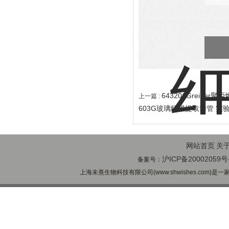
643201Greine
上一篇 :
603G玻璃纤维提取套管 实
网站首页
关
沪ICP备20002059号
备案号：
上海未熹生物科技有限公司(www.shwishes.com)是