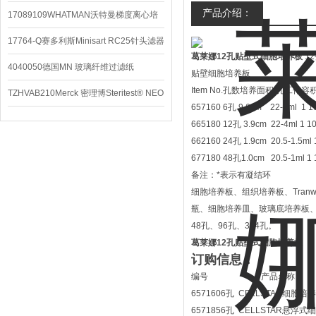
产品介绍：
配件
17089109WHATMAN沃特曼梯度离心培
养基
17764-Q赛多利斯Minisart RC25针头滤器
葛莱娜12孔贴壁式细胞培养板
1
4040050德国MN 玻璃纤维过滤纸
贴壁细胞培养板
Item No.孔数培养面积/孔工作
TZHVAB210Merck 密理博Steritest® NEO
657160 6孔 9.6cm 22-5ml 1 1
设备
665180 12孔 3.9cm 22-4ml 1 1
662160 24孔 1.9cm 20.5-1.5ml 
677180 48孔1.0cm 20.5-1ml 1 
备注：*表示有凝结环
细胞培养板、组织培养板、Tra
瓶、细胞培养皿、玻璃底培养板、
48孔、96孔、384孔。
葛莱娜12孔贴壁式细胞培养板
订购信息：
编号 产品
6571606孔 CELLSTAR细胞
6571856孔 CELLSTAR悬浮