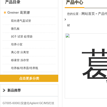
产品目录
产品中心
Greiner 葛莱娜
网站首页
产品
您的位置：
>
双向透气盖试管
材
微孔板
拭子 试管 处理袋
培养小室
离心管 分离管
移液管 冻存管
培养板/培养皿/培养瓶
点击更多分类
新品推荐
G7005-60061安捷伦Agilent GC/MS灯丝