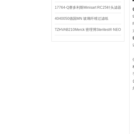
养基
17764-Q赛多利斯Minisart RC25针头滤器
4040050德国MN 玻璃纤维过滤纸
TZHVAB210Merck 密理博Steritest® NEO
设备