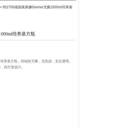
> 952700德国葛莱娜Greiner无菌1000ml培养基
1000ml培养基方瓶
00ml培养基方瓶，经辐射灭菌，无热源，安全透明。
菌，四方形设计。