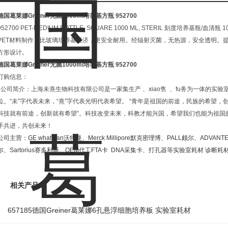
德国葛莱娜Greiner无菌1000ml培养基方瓶
952700
952700 PET-MEDIUM BOTTLE, SQUARE 1000 ML, STERIL 刻度培养基瓶/血清瓶 1
PET材料制作，比玻璃培养基经济，更安全耐用。经辐射灭菌，无热源，安全透明。提
方形设计。
德国葛莱娜Greiner无菌1000ml培养基方瓶
952700
订购信息：
公司简介：上海未熹生物科技有限公司是一家集生产
、
xiao
售
、
fu
务为一体的实验
位。
“
未
”
字代表未来，
“
熹
”
字代表光明代表希望。
“
青年是祖国的前途，民族的希望，
科技就有前途，创新就有希望
”
。科技改变未来，科教才能兴国，希望我们也能为祖国
手共进，共创未来！
公司主营：
GE whatman
沃特曼、
Merck Millipore
默克密理博、
PALL
颇尔、
ADVANT
尔、
Sartorius
赛多利斯、
OEM
代工
FTA
卡
DNA
采集卡、打孔器等实验室耗材
诊断耗
相关产品
657185德国Greiner葛莱娜6孔悬浮细胞培养板 实验室耗材