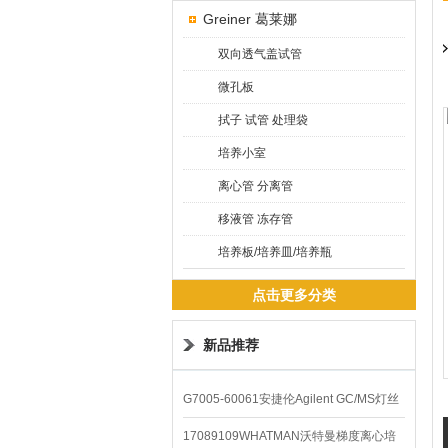
Greiner 葛莱娜
双向透气盖试管
微孔板
拭子 试管 处理袋
培养小室
离心管 分离管
移液管 冻存管
培养板/培养皿/培养瓶
点击更多分类
新品推荐
G7005-60061安捷伦Agilent GC/MS灯丝
配件
17089109WHATMAN沃特曼梯度离心培