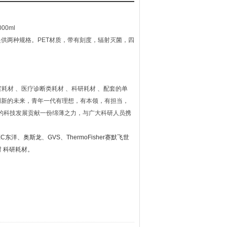
000ml
供两种规格。PET材质，带有刻度，辐射灭菌，四
室耗材
、医疗诊断类耗材
、科研耗材
、配套的单
创新的未来，青年一代有理想，有本领，有担当，
的科技发展贡献一份绵薄之力，与广大科研人员携
EC
东洋、奥斯龙、
GVS
、
ThermoFisher
赛默飞世
材
科研耗材。