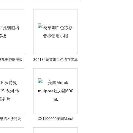
12孔细胞培养板
304134葛莱娜白色冻存管标
记用小帽
03思拓凡沃特曼
XX1100000美国Merck
“S 系列 传感器芯片
millipore压力罐600 mL