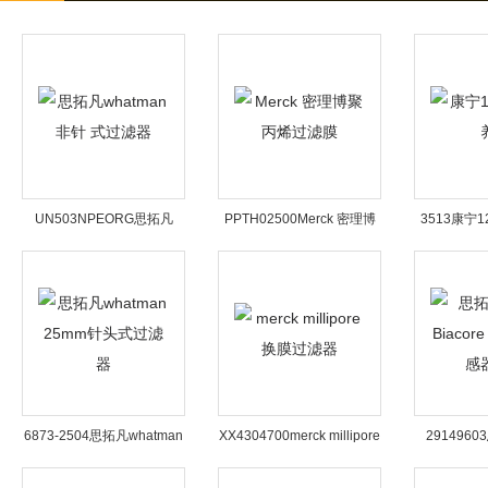
UN503NPEORG思拓凡
PPTH02500Merck 密理博
3513康宁
whatman 非针 式过滤器
聚丙烯过滤膜
6873-2504思拓凡whatman
XX4304700merck millipore
291496
25mm针头式过滤器
换膜过滤器
Biacore 