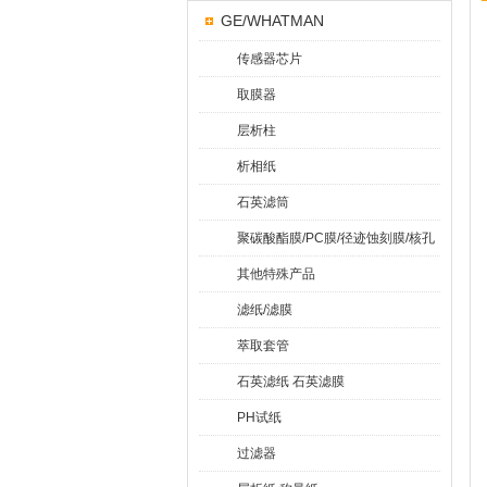
GE/WHATMAN
传感器芯片
取膜器
层析柱
析相纸
石英滤筒
聚碳酸酯膜/PC膜/径迹蚀刻膜/核孔
膜
其他特殊产品
滤纸/滤膜
萃取套管
石英滤纸 石英滤膜
PH试纸
过滤器