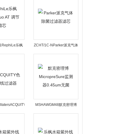
1RephiLe乐枫
ZCHT/1C-NParker派克气体
o AT 调节滤芯
除菌过滤器滤芯
WatersACQUITY
MSHAWGM48默克密理博
在线过滤器
MicropreSure监测器
0.45um无菌