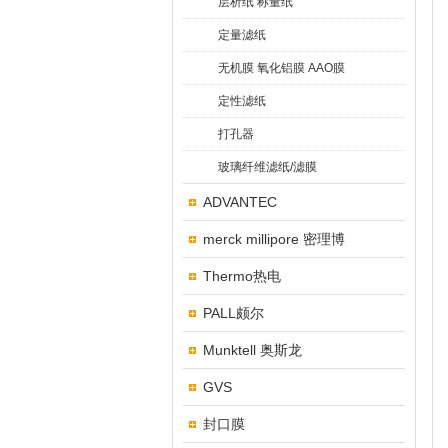
层析纸 称量纸
定量滤纸
无机膜 氧化铝膜 AAO膜
定性滤纸
打孔器
玻璃纤维滤纸/滤膜
ADVANTEC
merck millipore 密理博
Thermo热电
PALL颇尔
Munktell 奥斯龙
GVS
封口膜