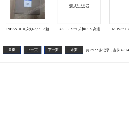
LABSA1010乐枫RephiLe颗
RAFFC7250乐枫PES 高通
RAUV35
粒盐
量囊式过滤器
首页
上一页
下一页
末页
共 2977 条记录，当前 4 / 1