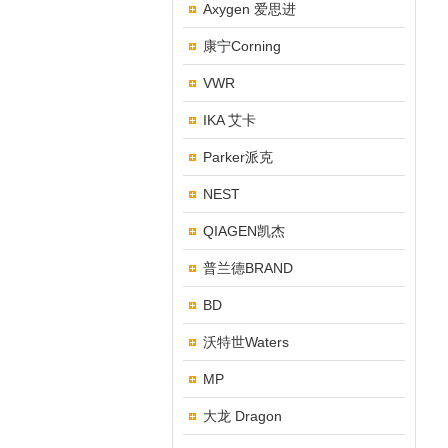
Axygen 爱思进
康宁Corning
VWR
IKA 艾卡
Parker派克
NEST
QIAGEN凯杰
普兰德BRAND
BD
沃特世Waters
MP
大龙 Dragon