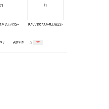
7B7乐枫水箱紫外
RAUV357A7乐枫水箱紫外
线灯
线灯
49 页
跳转到第
页