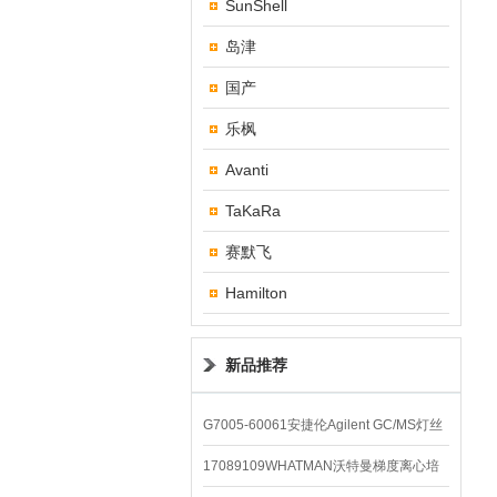
SunShell
岛津
国产
乐枫
Avanti
TaKaRa
赛默飞
Hamilton
新品推荐
G7005-60061安捷伦Agilent GC/MS灯丝
配件
17089109WHATMAN沃特曼梯度离心培