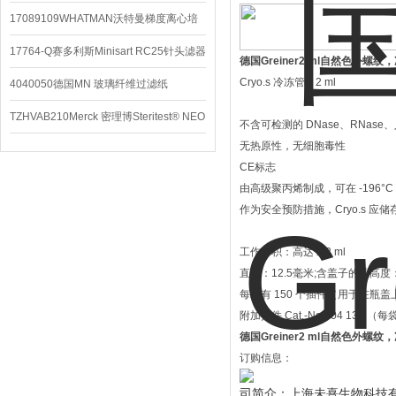
配件
17089109WHATMAN沃特曼梯度离心培
养基
17764-Q赛多利斯Minisart RC25针头滤器
德国Greiner2 ml自然色外螺纹
Cryo.s 冷冻管，2 ml
4040050德国MN 玻璃纤维过滤纸
TZHVAB210Merck 密理博Steritest® NEO
不含可检测的 DNase、RNase、
无热原性，无细胞毒性
设备
CE标志
由高级聚丙烯制成，可在 -196°C
作为安全预防措施，Cryo.s 
工作体积：高达 2.2 ml
直径：12.5毫米;含盖子的总高度： 
每箱有 150 个插件（用于在瓶
附加插件 Cat.-No.304 134 （
德国Greiner2 ml自然色外螺纹
订购信息：
司简介：上海未熹生物科技