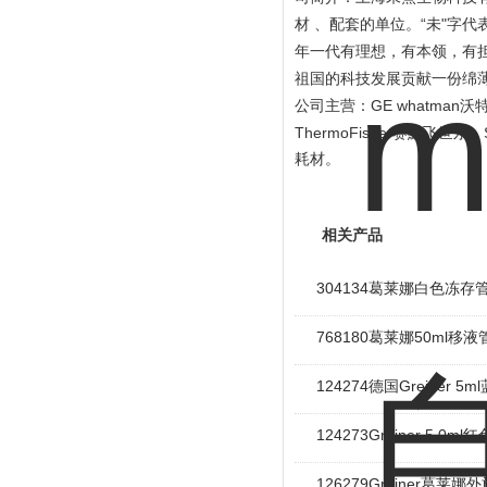
“
"
材 、配套的单位。
未
字代
年一代有理想，有本领，有
祖国的科技发展贡献一份绵
GE whatman
公司主营：
沃
ThermoFisher
赛默飞世尔、
耗材。
相关产品
304134葛莱娜白色冻
768180葛莱娜50ml移液
124274德国Greiner 
124273Greiner 5.0
126279Greiner葛莱